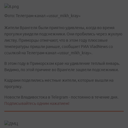
Фото: Телеграм-канал «ussur_mikh_kray»
Жители Врангеля были приятно удивлены, когда во время
прогулки увидели подснежники. Они пробились через жухлую
листву. Приморцы отмечают, что в этом году плюсовые
температуры пришли раньше, сообщает РИА VladNews со
ссылкой на Телеграм-канал «ussur_mikh_kray».
В этом году в Приморском крае на удивление теплый январь.
Видимо, по этой причине во Врангеле зацвели подснежники.
Кадрами поделились местные жители, которые вышли на
прогулку.
Новости Владивостока в Telegram - постоянно в течение дня.
Подписывайтесь одним нажатием!