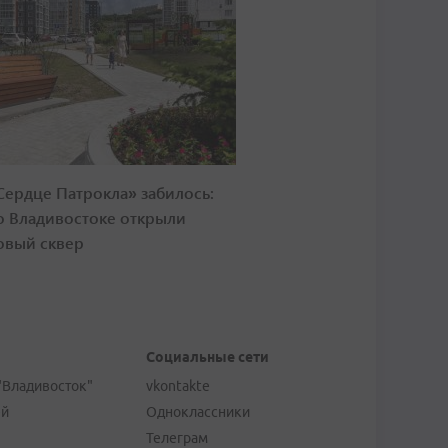
Сердце Патрокла» забилось:
о Владивостоке открыли
овый сквер
Социальные сети
"Владивосток"
vkontakte
ей
Одноклассники
Телеграм