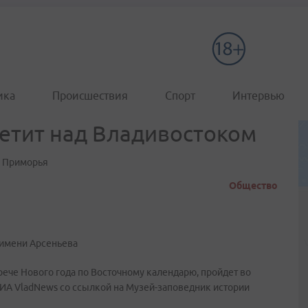
ика
Происшествия
Спорт
Интервью
етит над Владивостоком
е Приморья
Общество
 имени Арсеньева
рече Нового года по Восточному календарю, пройдет во
РИА VladNews со ссылкой на Музей-заповедник истории