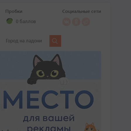
Пробки
Социальные сети
0 баллов
Город на ладони