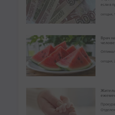
если в 
сегодня, 
Врач н
челове
Оптимал
сегодня, 
Житель
ежемес
Прокура
Отделен