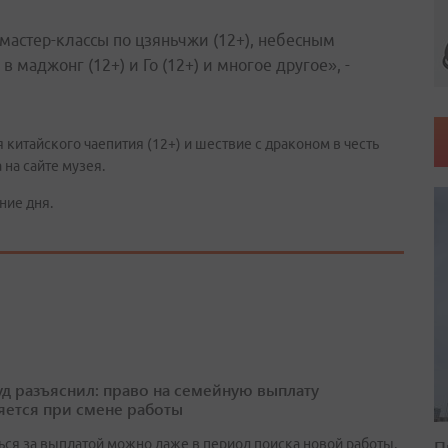
 мастер-классы по цзяньчжи (12+), небесным
в маджонг (12+) и Го (12+) и многое другое», -
итайского чаепития (12+) и шествие с драконом в честь
 на сайте музея.
ние дня.
д разъяснил: право на семейную выплату
яется при смене работы
П
ься за выплатой можно даже в период поиска новой работы,