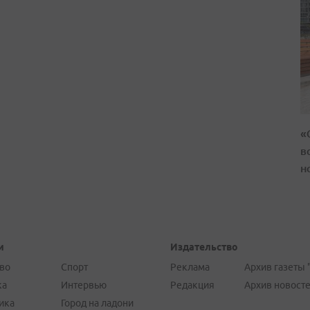
«
в
н
и
Издательство
во
Спорт
Реклама
Архив газеты 
ка
Интервью
Редакция
Архив новост
ика
Город на ладони