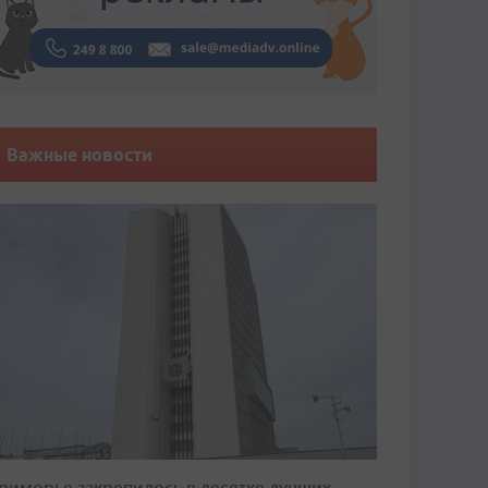
Важные новости
риморье закрепилось в десятке лучших