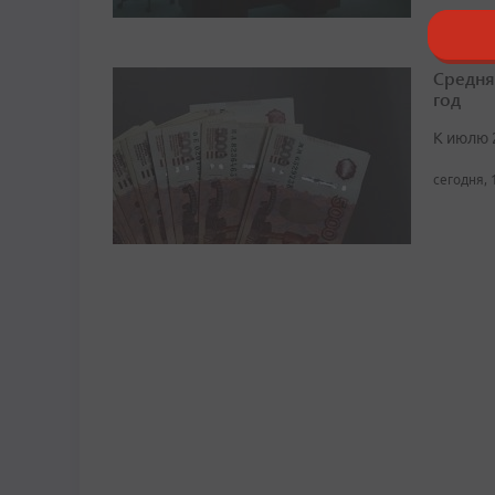
Средня
год
К июлю 
сегодня, 