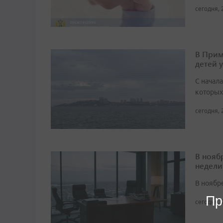
сегодня, 
В Прим
детей 
С начала
которых
сегодня, 
В нояб
недели
В ноябре
Пр
сегодня, 