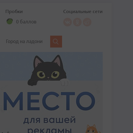
Пробки
Социальные сети
0 баллов
Город на ладони