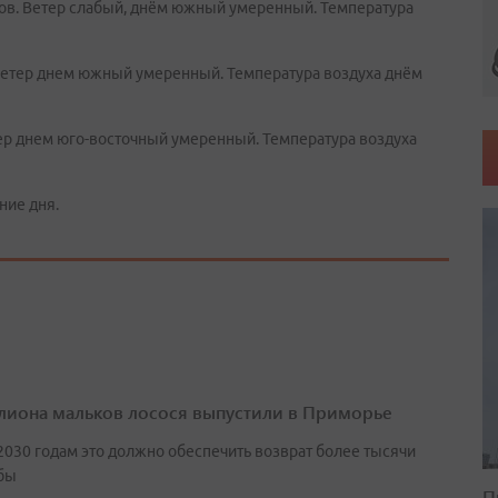
ков. Ветер слабый, днём южный умеренный. Температура
 Ветер днем южный умеренный. Температура воздуха днём
тер днем юго-восточный умеренный. Температура воздуха
ние дня.
лиона мальков лосося выпустили в Приморье
2030 годам это должно обеспечить возврат более тысячи
бы
П