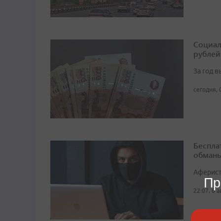
Социал
рублей
За год 
сегодня, 
Беспла
обманы
Аферист
Пр
22:07, 6 