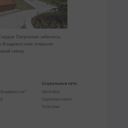
Сердце Патрокла» забилось:
о Владивостоке открыли
овый сквер
Социальные сети
"Владивосток"
vkontakte
ей
Одноклассники
Телеграм