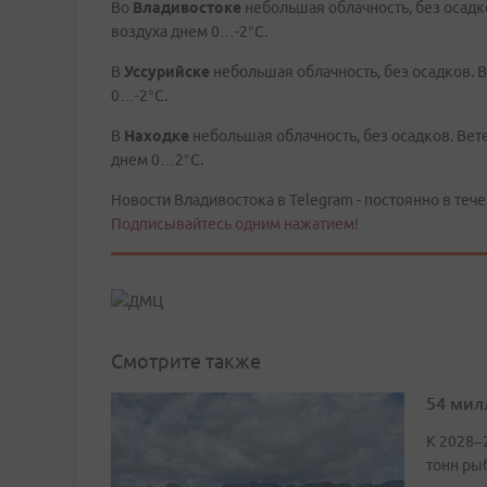
Во
Владивостоке
небольшая облачность, без осад
воздуха днем 0…-2°C.
В
Уссурийске
небольшая облачность, без осадков.
0…-2°C.
В
Находке
небольшая облачность, без осадков. Ве
днем 0…2°C.
Новости Владивостока в Telegram - постоянно в тече
Подписывайтесь одним нажатием!
Смотрите также
54 мил
К 2028–
тонн ры