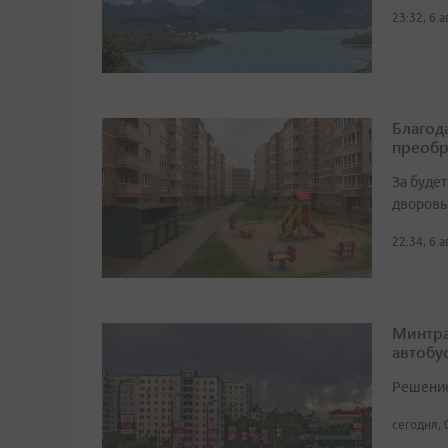
23:32, 6 
Благод
преобр
За буде
дворовы
22:34, 6 
Минтра
автобу
Решение 
сегодня, 