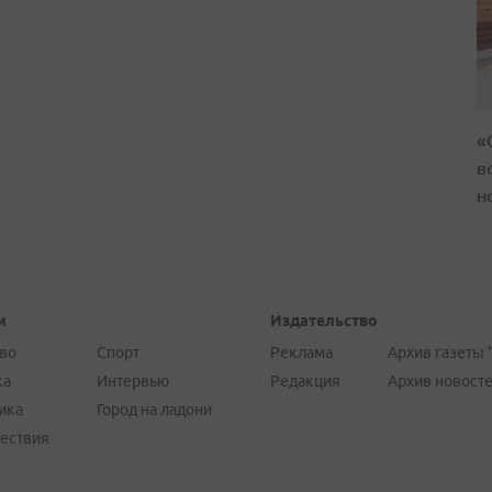
«
в
н
и
Издательство
во
Спорт
Реклама
Архив газеты 
ка
Интервью
Редакция
Архив новост
ика
Город на ладони
ествия