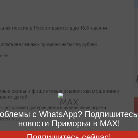
ьная пенсия в России выросла до 16,6 тысячи
выплата увеличилась примерно на тысячу рублей
01:28
тные скины и фишинговые ссылки: как мошенники
вают детей
ы используют доверие детей и их увлечение играми
облемы с WhatsApp? Подпишитесь
августа 2026
новости Приморья в MAX!
Подпишитесь сейчас!