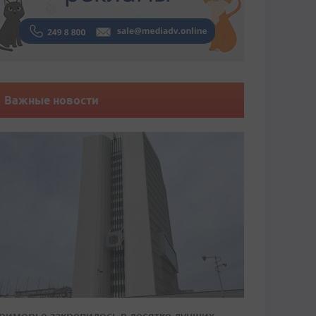
Важные новости
риморье закрепилось в десятке лучших