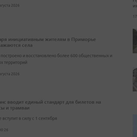
и
августа 2026
17
аря инициативным жителям в Приморье
ажаются села
т построено и восстановлено более 600 общественных и
х территорий
августа 2026
нс вводит единый стандарт для билетов на
сы и трамваи
вступит в силу с 1 сентября
00:26