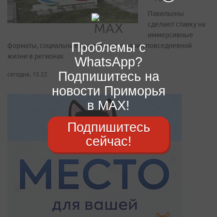
Павильоны
сделают ставку на
иммерсивные
Проблемы с
форматы, социальные проекты и сценарии повседневной
жизни в регионах
WhatsApp?
Подпишитесь на
сегодня, 15:22
новости Приморья
в MAX!
Подпишитесь
сейчас!