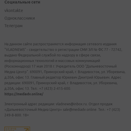
Социальные сети
vkontakte
Одноклассники
Телеграм
На данном сайте распространяется информация сетевого издания
"VLADNEWS" - свидетельство о регистрации СМИ ЭЛ № ФС 77 - 72742,
выдано Федеральной службой по надзору в сфере связи,
информационных технологий и массовых коммуникаций
(Роскомнадзор) 17 мая 2018 г. Учредитель ООО "Дальневосточный
Медиа Центр". 690091, Приморский край, г. Владивосток, ул. Уборевича,
д.20А, офис 13. Главный редактор Юркевич Дмитрий Юрьевич. Адрес
редакции: 690091, Приморский край, г. Владивосток, ул. Уборевича,
д.20А, офис 13. Тел.: +7 (423) 2-415-600.
https://mediadv.online/
Электронный адрес редакции: vladnews@inbox.ru. Отдел продаж
«Дальневосточный Медиа Центр» sale@mediadv.online. Тел.: +7 (423)
249-8-800. 18+