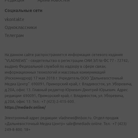
Редакция
Архив новостей
Социальные сети
vkontakte
Одноклассники
Телеграм
На данном сайте распространяется информация сетевого издания
"VLADNEWS" - свидетельство о регистрации СМИ ЭЛ № ФС 77 - 72742,
выдано Федеральной службой по надзору в сфере связи,
информационных технологий и массовых коммуникаций
(Роскомнадзор) 17 мая 2018 г. Учредитель ООО "Дальневосточный
Медиа Центр". 690091, Приморский край, г. Владивосток, ул. Уборевича,
д.20А, офис 13. Главный редактор Юркевич Дмитрий Юрьевич. Адрес
редакции: 690091, Приморский край, г. Владивосток, ул. Уборевича,
д.20А, офис 13. Тел.: +7 (423) 2-415-600.
https://mediadv.online/
Электронный адрес редакции: vladnews@inbox.ru. Отдел продаж
«Дальневосточный Медиа Центр» sale@mediadv.online. Тел.: +7 (423)
249-8-800. 18+