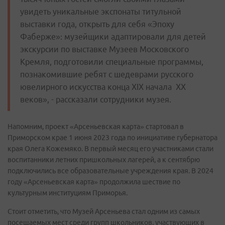
увидеть уникальные экспонаты титульной
выставки года, открыть для себя «Эпоху
Фаберже»: музейщики адаптировали для детей
экскурсии по выставке Музеев Московского
Кремля, подготовили специальные программы,
познакомившие ребят с шедеврами русского
ювелирного искусства конца XIX начала XX
веков», - рассказали сотрудники музея.
Напомним, проект «Арсеньевская карта» стартовал в
Приморском крае 1 июня 2023 года по инициативе губернатора
края Олега Кожемяко. В первый месяц его участниками стали
воспитанники летних пришкольных лагерей, а к сентябрю
подключились все образовательные учреждения края. В 2024
году «Арсеньевская карта» продолжила шествие по
культурным институциям Приморья.
Стоит отметить, что Музей Арсеньева стал одним из самых
посещаемых мест среди групп школьников, участвующих в