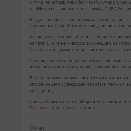
В отношении гражданки было возбуждено уголовно
VladNews со ссылкой на пресс-службу ОМВД России
В отдел полиции с заявлением о краже ювелирных и
Причиненный ущерб заявительница оценила в 80 ты
Как позже выяснилось, в гости к женщине пришли 
напитки. В компании находилась женщина, с которой
разошлись по домам, женщина не обнаружила свои
По подозрению в преступлении была задержана 54-л
что решилась на кражу на фоне сложившейся непри
В отношении женщины было возбуждено уголовное 
Уголовное дело с утвержденным обвинительным за
по существу.
Новости Владивостока в Telegram - постоянно в тече
Подписывайтесь одним нажатием!