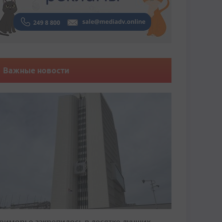
Важные новости
риморье закрепилось в десятке лучших