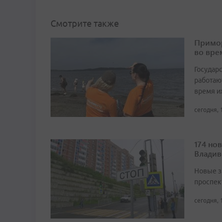
Смотрите также
Примор
во вре
Государ
работаю
время и
сегодня, 
174 но
Владив
Новые з
проспек
сегодня, 