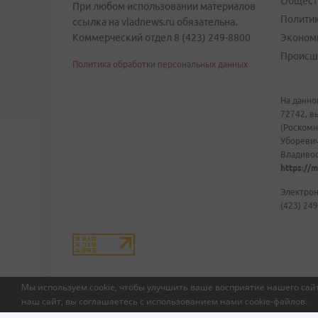
Общест
При любом использовании материалов
Полити
ссылка на vladnews.ru обязательна.
Коммерческий отдел 8 (423) 249-8800
Эконом
Происш
Политика обработки персональных данных
На данно
72742, в
(Роскомн
Уборевич
Владивост
https://m
Электрон
(423) 249
Мы используем cookie, чтобы улучшить ваше восприятие нашего сайт
наш сайт, вы соглашаетесь с использованием нами
cookie-файлов
.