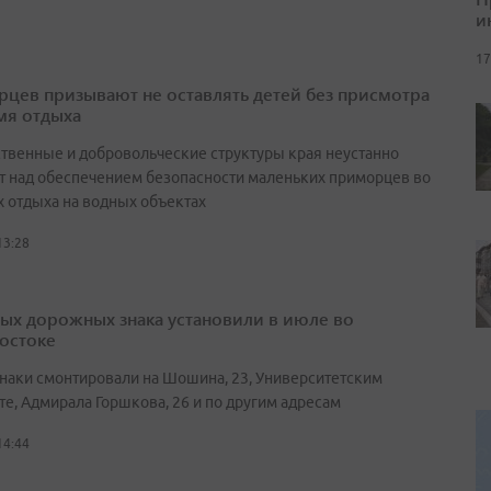
и
17
цев призывают не оставлять детей без присмотра
мя отдыха
ственные и добровольческие структуры края неустанно
т над обеспечением безопасности маленьких приморцев во
х отдыха на водных объектах
13:28
вых дорожных знака установили в июле во
остоке
наки смонтировали на Шошина, 23, Университетским
те, Адмирала Горшкова, 26 и по другим адресам
14:44