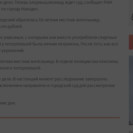
е дело. Теперь злоумышленницу ждет суд, сообщает РИА
 по городу Находке.
зделий обратилась 50-летняя местная жительницу.
сяч рублей.
ее знакомые, с которыми они вместе употребляли спиртные
 у потерпевшей была личная неприязнь. После того, как все
х украшений.
етняя местная жительница. В отделе полиции она пояснила,
язни к потерпевшей.
дело. В настоящий момент расследование завершено.
ключением направлено в городской суд для рассмотрения
ние дня.
П