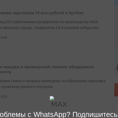
никам задолжали 14 млн рублей в Артёме
ред 203 работниками предприятия по производству ЖБИ
и прокурор города, следователь СК и краевой омбудсмен
13:46
я находка: в приморской свинине обнаружили
неллу
вания свиного окорока проведены по обращению заказчика
х производственного контроля
14:25
облемы с WhatsApp? Подпишитесь