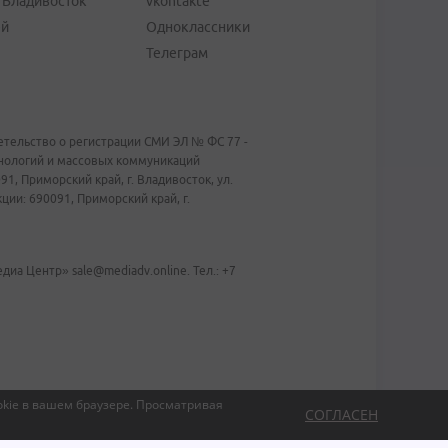
"Владивосток"
vkontakte
ей
Одноклассники
Телеграм
тельство о регистрации СМИ ЭЛ № ФС 77 -
хнологий и массовых коммуникаций
1, Приморский край, г. Владивосток, ул.
ии: 690091, Приморский край, г.
иа Центр» sale@mediadv.online. Тел.: +7
kie в вашем браузере.
Просматривая
СОГЛАСЕН