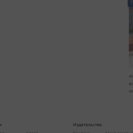
2
«
в
н
и
Издательство