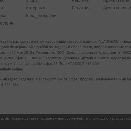
во
Спорт
Реклама
Архив газеты 
ка
Интервью
Редакция
Архив новост
ика
Город на ладони
ествия
м сайте распространяется информация сетевого издания "VLADNEWS" - свиде
ыдано Федеральной службой по надзору в сфере связи, информационных те
адзор) 17 мая 2018 г. Учредитель ООО "Дальневосточный Медиа Центр". 69009
а, д.20А, офис 13. Главный редактор Юркевич Дмитрий Юрьевич. Адрес редакц
ок, ул. Уборевича, д.20А, офис 13. Тел.: +7 (423) 2-415-600.
ediadv.online/
ный адрес редакции: vladnews@inbox.ru. Отдел продаж «Дальневосточный Мед
-8-800. 18+
а. Вы можете увидеть, сохраненные cookie-файлы с помощью настроек coo