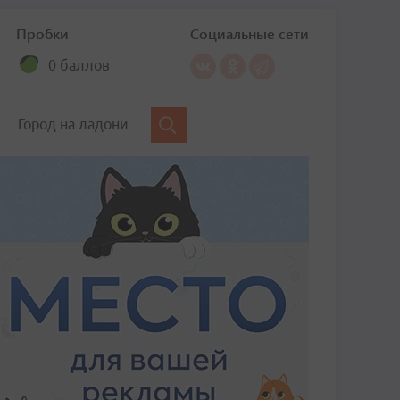
Пробки
Социальные сети
0 баллов
Город на ладони