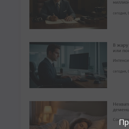
миллион
сегодня, 
В жару
или по
Интенси
сегодня, 
Нехват
демен
Сон мен
Пр