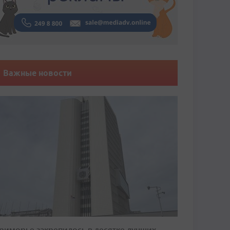
Важные новости
риморье закрепилось в десятке лучших