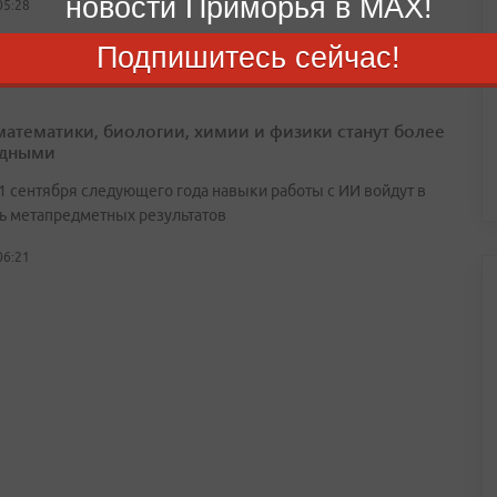
новости Приморья в MAX!
05:28
Подпишитесь сейчас!
математики, биологии, химии и физики станут более
адными
 1 сентября следующего года навыки работы с ИИ войдут в
ь метапредметных результатов
06:21