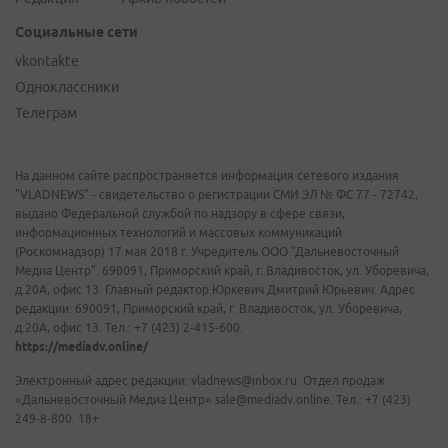
Социальные сети
vkontakte
Одноклассники
Телеграм
На данном сайте распространяется информация сетевого издания
"VLADNEWS" - свидетельство о регистрации СМИ ЭЛ № ФС 77 - 72742,
выдано Федеральной службой по надзору в сфере связи,
информационных технологий и массовых коммуникаций
(Роскомнадзор) 17 мая 2018 г. Учредитель ООО "Дальневосточный
Медиа Центр". 690091, Приморский край, г. Владивосток, ул. Уборевича,
д.20А, офис 13. Главный редактор Юркевич Дмитрий Юрьевич. Адрес
редакции: 690091, Приморский край, г. Владивосток, ул. Уборевича,
д.20А, офис 13. Тел.: +7 (423) 2-415-600.
https://mediadv.online/
Электронный адрес редакции: vladnews@inbox.ru. Отдел продаж
«Дальневосточный Медиа Центр» sale@mediadv.online. Тел.: +7 (423)
249-8-800. 18+