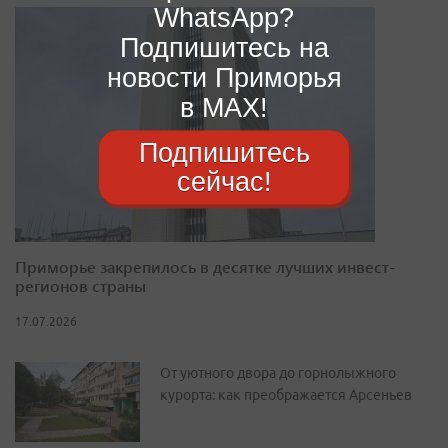
WhatsApp?
Подпишитесь на
новости Приморья
в MAX!
Подпишитесь
сейчас!
Приморье закрепилось в десятке лучших инвест-
регионов страны
17.07.2026
От уютного двора до горнолыжного
курорта: как преображается Арсеньев