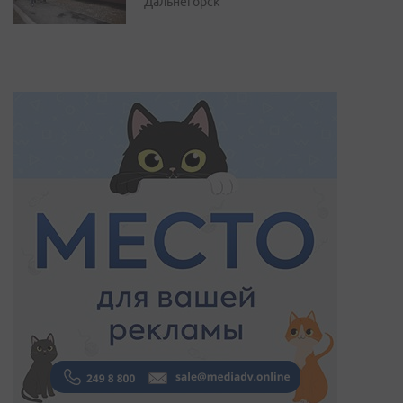
Дальнегорск