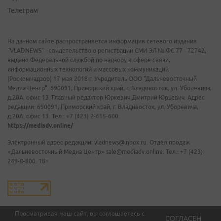
Телеграм
На данном сайте распространяется информация сетевого издания
"VLADNEWS" - свидетельство о регистрации СМИ ЭЛ № ФС 77 - 72742,
выдано Федеральной службой по надзору в сфере связи,
информационных технологий и массовых коммуникаций
(Роскомнадзор) 17 мая 2018 г. Учредитель ООО "Дальневосточный
Медиа Центр". 690091, Приморский край, г. Владивосток, ул. Уборевича,
д.20А, офис 13. Главный редактор Юркевич Дмитрий Юрьевич. Адрес
редакции: 690091, Приморский край, г. Владивосток, ул. Уборевича,
д.20А, офис 13. Тел.: +7 (423) 2-415-600.
https://mediadv.online/
Электронный адрес редакции: vladnews@inbox.ru. Отдел продаж
«Дальневосточный Медиа Центр» sale@mediadv.online. Тел.: +7 (423)
249-8-800. 18+
Просматривая наш сайт, вы соглашаетесь с
СОГЛАСЕН