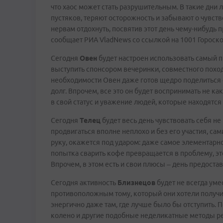
что хаос может стать разрушительным. В такие дни 
пустяков, теряют осторожность и забывают о чувст
нервам отдохнуть, посвятив этот день чему-нибудь 
сообщает РИА VladNews со ссылкой на 1001 Гороско
Сегодня
Овен
будет настроен использовать самый п
выступить спонсором вечеринки, совместного поход
необходимости Овен даже готов щедро поделиться 
долг. Впрочем, все это он будет воспринимать не к
в свой статус и уважение людей, которые находятся 
Сегодня
Телец
будет весь день чувствовать себя не 
продвигаться вполне неплохо и без его участия, сами
руку, окажется под ударом: даже самое элементарн
попытка сварить кофе превращается в проблему, это
Впрочем, в этом есть и свои плюсы – день предоста
Сегодня активность
Близнецов
будет не всегда уме
противоположным тому, который они хотели получи
энергично даже там, где лучше было бы отступить. 
колено и другие подобные неделикатные методы ре