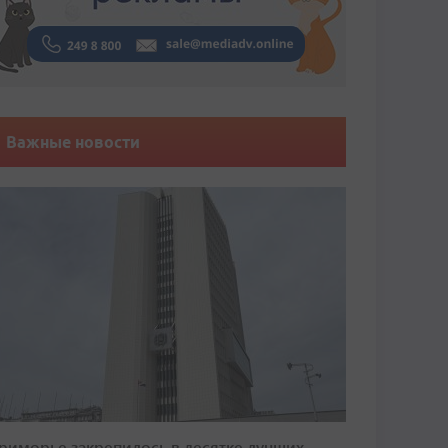
Важные новости
риморье закрепилось в десятке лучших