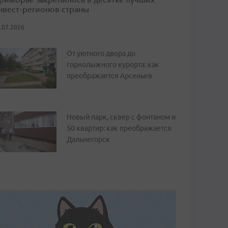
нвест-регионов страны
.07.2026
От уютного двора до
горнолыжного курорта: как
преображается Арсеньев
Новый парк, сквер с фонтаном и
50 квартир: как преображается
Дальнегорск