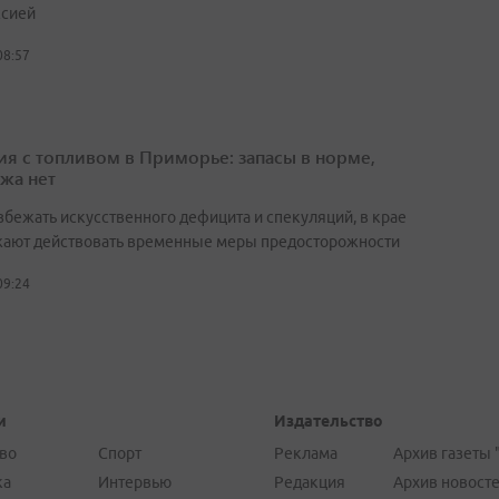
сией
08:57
ия с топливом в Приморье: запасы в норме,
жа нет
збежать искусственного дефицита и спекуляций, в крае
ают действовать временные меры предосторожности
09:24
и
Издательство
во
Спорт
Реклама
Архив газеты 
ка
Интервью
Редакция
Архив новост