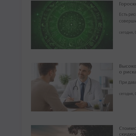
Гороско
Есть рис
соверши
сегодня, 
Высоко
о риск
При дав
сегодня, 
Стоимо
скидко