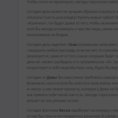
Чтобы этого не произошло, звезды гороскопа совет
Сегодня день может не лучшим образом сказаться 
отказать! Съесть шоколадку? Купить новые туфли? 
«Конечно!». Он будет далек от того, чтобы экономи
хотя бы иногда вспоминать о чувстве меры, иначе 
килограммов на бедрах.
Сегодня день наделяет
Льва
огромными запасами ск
сокрушить любую преграду, если же нет, то спокойно
реализуется, зависит от того, какая ситуация буде
день не сможет разбудить его суперменское «Я». За
почувствует в себе первобытную силу, будто бы вну
Сегодня от
Девы
бессмысленно требовать самоорган
Возможно, она и хотела бы внести в свою жизнь ме
и «могу» у нее лежит пропасть, которую у Девы не б
как принять себя такой, как есть. Звезды гороскопа
решает не она, решают за нее.
Сегодня фантазия
Весов
заработает на пятерку с пл
от них быстрых и нестандартных решений. В случае 