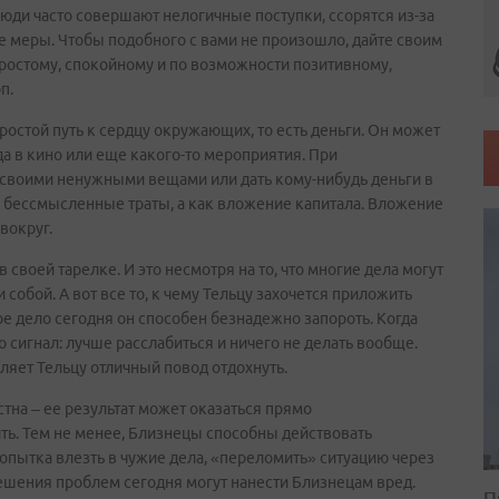
люди часто совершают нелогичные поступки, ссорятся из-за
ве меры. Чтобы подобного с вами не произошло, дайте своим
простому, спокойному и по возможности позитивному,
п.
ростой путь к сердцу окружающих, то есть деньги. Он может
а в кино или еще какого-то мероприятия. При
своими ненужными вещами или дать кому-нибудь деньги в
ак бессмысленные траты, а как вложение капитала. Вложение
вокруг.
в своей тарелке. И это несмотря на то, что многие дела могут
 собой. А вот все то, к чему Тельцу захочется приложить
ое дело сегодня он способен безнадежно запороть. Когда
 сигнал: лучше расслабиться и ничего не делать вообще.
вляет Тельцу отличный повод отдохнуть.
стна – ее результат может оказаться прямо
ть. Тем не менее, Близнецы способны действовать
Попытка влезть в чужие дела, «переломить» ситуацию через
шения проблем сегодня могут нанести Близнецам вред.
П