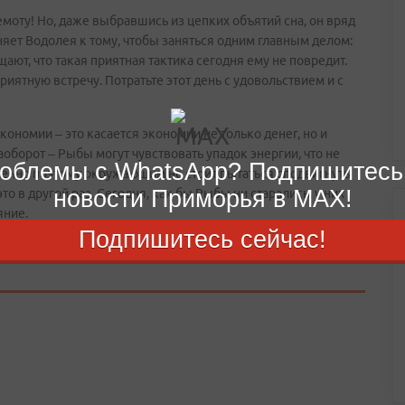
емоту! Но, даже выбравшись из цепких объятий сна, он вряд
няет Водолея к тому, чтобы заняться одним главным делом:
ют, что такая приятная тактика сегодня ему не повредит.
риятную встречу. Потратьте этот день с удовольствием и с
кономии – это касается экономии не только денег, но и
аоборот – Рыбы могут чувствовать упадок энергии, что не
облемы с WhatsApp? Подпишитесь
менно поэтому окружающим не стоит пытаться сподвигнуть
новости Приморья в MAX!
то в другой раз. Сегодня, как бы Рыбы ни старались, у них
яние.
Подпишитесь сейчас!
ние дня.