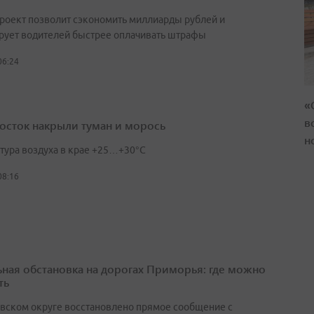
роект позволит сэкономить миллиарды рублей и
рует водителей быстрее оплачивать штрафы
06:24
«
в
осток накрыли туман и морось
н
тура воздуха в крае +25…+30°C
08:16
ьная обстановка на дорогах Приморья: где можно
ть
вском округе восстановлено прямое сообщение с