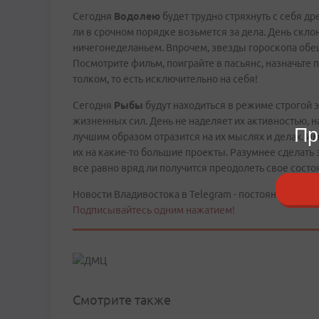
Сегодня
Водолею
будет трудно стряхнуть с себя др
ли в срочном порядке возьмется за дела. День скло
ничегонеделаньем. Впрочем, звезды гороскопа обеща
Посмотрите фильм, поиграйте в пасьянс, назначьте п
толком, то есть исключительно на себя!
Сегодня
Рыбы
будут находиться в режиме строгой э
жизненных сил. День не наделяет их активностью, н
Пр
лучшим образом отразится на их мыслях и делах. И
их на какие-то большие проекты. Разумнее сделать э
все равно вряд ли получится преодолеть свое состо
Новости Владивостока в Telegram - постоянно в тече
Подписывайтесь одним нажатием!
Смотрите также