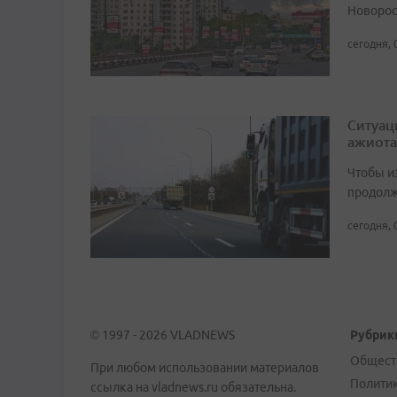
Новорос
сегодня, 
Ситуац
ажиота
Чтобы и
продолж
сегодня, 
© 1997 - 2026 VLADNEWS
Рубрик
Общест
При любом использовании материалов
Полити
ссылка на vladnews.ru обязательна.