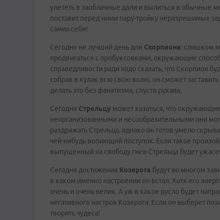
улететь в заоблачные дали и вылиться в обычные ме
поставит перед ними пару-тройку неразрешимых зад
самих себя!
Сегодня не лучший день для
Скорпиона
: слишком м
продвигаться с пробуксовками, окружающие спосо
справедливости ради надо сказать, что Скорпион бу
собрав в кулак всю свою волю, он сможет заставить
делать это без фанатизма, спустя рукава.
Сегодня
Стрельцу
может казаться, что окружающие
неорганизованными и несообразительными они могут 
раздражать Стрельца, однако он готов умело скрыва
чей-нибудь вопиющий поступок. Если такое произо
выпущенный на свободу гнев Стрельца будет ужасе
Сегодня достижения
Козерога
будут во многом завис
в каком именно настроении он встал. Хотя его энерг
очень и очень велик. А уж в какое русло будет напра
негативного настроя Козерога. Если он выберет поз
творить чудеса!