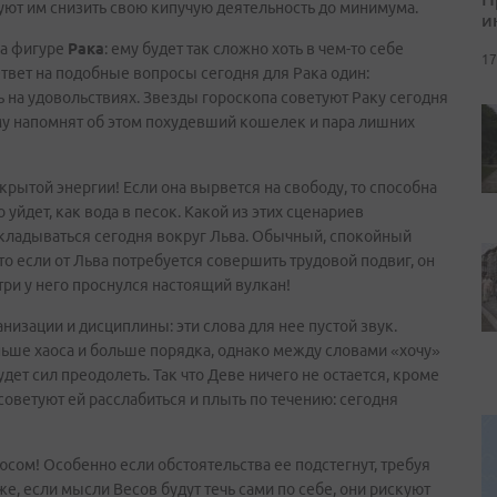
уют им снизить свою кипучую деятельность до минимума.
и
на фигуре
Рака
: ему будет так сложно хоть в чем-то себе
17
Ответ на подобные вопросы сегодня для Рака один:
ть на удовольствиях. Звезды гороскопа советуют Раку сегодня
ему напомнят об этом похудевший кошелек и пара лишних
рытой энергии! Если она вырвется на свободу, то способна
 уйдет, как вода в песок. Какой из этих сценариев
т складываться сегодня вокруг Льва. Обычный, спокойный
то если от Льва потребуется совершить трудовой подвиг, он
три у него проснулся настоящий вулкан!
изации и дисциплины: эти слова для нее пустой звук.
ньше хаоса и больше порядка, однако между словами «хочу»
удет сил преодолеть. Так что Деве ничего не остается, кроме
 советуют ей расслабиться и плыть по течению: сегодня
юсом! Особенно если обстоятельства ее подстегнут, требуя
же, если мысли Весов будут течь сами по себе, они рискуют