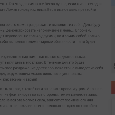
чты. Так что для самих же Весов лучше, если жизнь сегодня
ач. Ломая голову над ними, Весы имеют шанс превзойти
ногое его может раздражать и выводить из себя. Дела будут
бны демонстрировать непонимание и лень… Впрочем,
дет недоволен не только другими, но и самим собой. Только
 себя выполнять элементарные обязанности – и то будет
 издеваются над ним – настолько медлительными,
выглядеть в его глазах. В течение дня это будет
ть свое раздражение до тех пор, пока его не выведет из себя
йдет, окружающим можно лишь посочувствовать:
н, как атомный взрыв!
еть от того, с какой ноги он встал с кровати утром. А точнее,
ия не фонтанирует во все стороны, тем не менее, ее запас
влена вся эта могучая сила, зависит от позитивного или
итив, то не пожалеет: с его помощью сегодня он способен