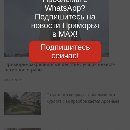
WhatsApp?
Подпишитесь на
новости Приморья
в MAX!
Подпишитесь
сейчас!
Приморье закрепилось в десятке лучших инвест-
регионов страны
17.07.2026
От уютного двора до горнолыжного
курорта: как преображается Арсеньев