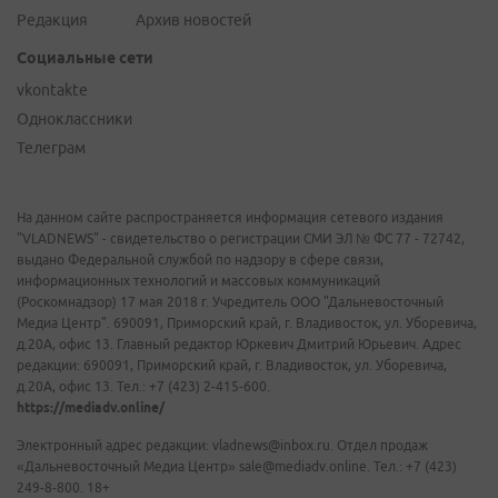
Редакция
Архив новостей
Социальные сети
vkontakte
Одноклассники
Телеграм
На данном сайте распространяется информация сетевого издания
"VLADNEWS" - свидетельство о регистрации СМИ ЭЛ № ФС 77 - 72742,
выдано Федеральной службой по надзору в сфере связи,
информационных технологий и массовых коммуникаций
(Роскомнадзор) 17 мая 2018 г. Учредитель ООО "Дальневосточный
Медиа Центр". 690091, Приморский край, г. Владивосток, ул. Уборевича,
д.20А, офис 13. Главный редактор Юркевич Дмитрий Юрьевич. Адрес
редакции: 690091, Приморский край, г. Владивосток, ул. Уборевича,
д.20А, офис 13. Тел.: +7 (423) 2-415-600.
https://mediadv.online/
Электронный адрес редакции: vladnews@inbox.ru. Отдел продаж
«Дальневосточный Медиа Центр» sale@mediadv.online. Тел.: +7 (423)
249-8-800. 18+