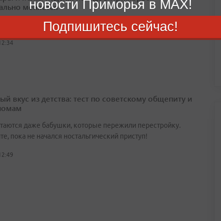
новости Приморья в MAX!
ально меняется
Подпишитесь сейчас!
ника начнётся постепенное повышение температур
12:34
ый вкус из детства: тест по советскому общепиту и
номам
утаются даже бабушки, которые пережили перестройку.
е, пока не начался ностальгический приступ!
12:49