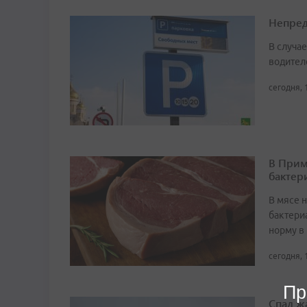
Непред
В случа
водител
сегодня, 
В Прим
бактер
В мясе 
бактери
норму в 
сегодня, 
Пр
Спад ж