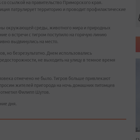
 со ссылкой на правительство Приморского края.
лиция патрулирует территорию и проводит профилактические
раны окружающей среды, животного мира и природных
ие о встречи с тигром поступило на горячую линию
ативно выдвинулись на место.
в, но безрезультатно. Днем использовались
едосторожности, не выходить на улицу в темное время
ловека отмечено не было. Тигров больше привлекают
просим жителей пригорода на ночь домашних питомцев
 отметил Филипп Шутов.
ние дня.
П