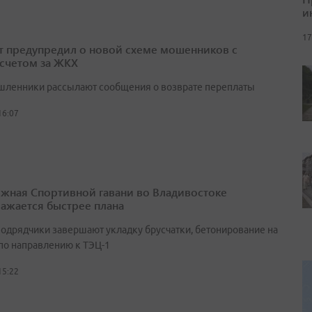
и
17
т предупредил о новой схеме мошенников с
счетом за ЖКХ
ленники рассылают сообщения о возврате переплаты
16:07
жная Спортивной гавани во Владивостоке
ажается быстрее плана
подрядчики завершают укладку брусчатки, бетонирование на
 по направлению к ТЭЦ-1
15:22