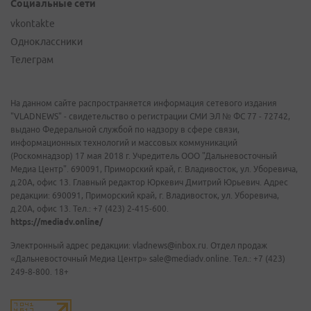
Социальные сети
vkontakte
Одноклассники
Телеграм
На данном сайте распространяется информация сетевого издания
"VLADNEWS" - свидетельство о регистрации СМИ ЭЛ № ФС 77 - 72742,
выдано Федеральной службой по надзору в сфере связи,
информационных технологий и массовых коммуникаций
(Роскомнадзор) 17 мая 2018 г. Учредитель ООО "Дальневосточный
Медиа Центр". 690091, Приморский край, г. Владивосток, ул. Уборевича,
д.20А, офис 13. Главный редактор Юркевич Дмитрий Юрьевич. Адрес
редакции: 690091, Приморский край, г. Владивосток, ул. Уборевича,
д.20А, офис 13. Тел.: +7 (423) 2-415-600.
https://mediadv.online/
Электронный адрес редакции: vladnews@inbox.ru. Отдел продаж
«Дальневосточный Медиа Центр» sale@mediadv.online. Тел.: +7 (423)
249-8-800. 18+