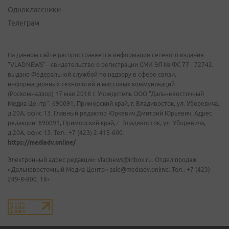
Одноклассники
Телеграм
На данном сайте распространяется информация сетевого издания
"VLADNEWS" - свидетельство о регистрации СМИ ЭЛ № ФС 77 - 72742,
выдано Федеральной службой по надзору в сфере связи,
информационных технологий и массовых коммуникаций
(Роскомнадзор) 17 мая 2018 г. Учредитель ООО "Дальневосточный
Медиа Центр". 690091, Приморский край, г. Владивосток, ул. Уборевича,
д.20А, офис 13. Главный редактор Юркевич Дмитрий Юрьевич. Адрес
редакции: 690091, Приморский край, г. Владивосток, ул. Уборевича,
д.20А, офис 13. Тел.: +7 (423) 2-415-600.
https://mediadv.online/
Электронный адрес редакции: vladnews@inbox.ru. Отдел продаж
«Дальневосточный Медиа Центр» sale@mediadv.online. Тел.: +7 (423)
249-8-800. 18+