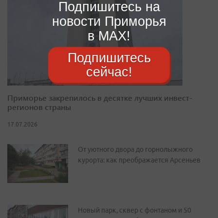
Подпишитесь на
новости Приморья
в MAX!
Подпишитесь
сейчас!
Приморье закрепилось в десятке лучших инвест-
регионов страны
17.07.2026
От уютного двора до горнолыжного
курорта: как преображается Арсеньев
Новый парк, сквер с фонтаном и 50