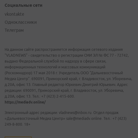
Социальные сети
vkontakte
Одноклассники
Телеграм
На данном сайте распространяется информация сетевого издания
"VLADNEWS" - свидетельство о регистрации СМИ ЭЛ № ФС 77 - 72742,
выдано Федеральной службой по надзору в сфере связи,
информационных технологий и массовых коммуникаций
(Роскомнадзор) 17 мая 2018 г. Учредитель ООО "Дальневосточный
Медиа Центр". 690091, Приморский край, г. Владивосток, ул. Уборевича,
д.20А, офис 13. Главный редактор Юркевич Дмитрий Юрьевич. Адрес
редакции: 690091, Приморский край, г. Владивосток, ул. Уборевича,
д.20А, офис 13. Тел.: +7 (423) 2-415-600.
https://mediadv.online/
Электронный адрес редакции: vladnews@inbox.ru. Отдел продаж
«Дальневосточный Медиа Центр» sale@mediadv.online. Тел.: +7 (423)
249-8-800. 18+