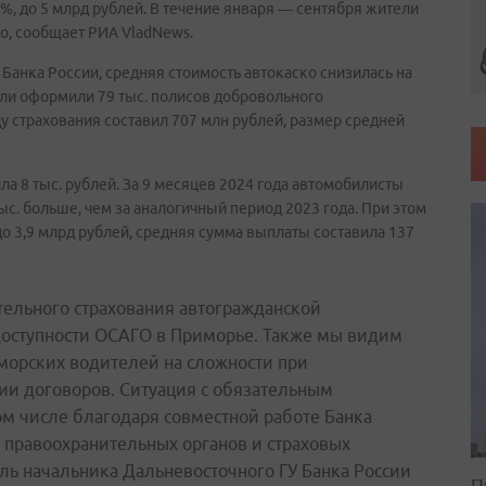
%, до 5 млрд рублей. В течение января ― сентября жители
о, сообщает РИА VladNews.
анка России, средняя стоимость автокаско снизилась на
тели оформили 79 тыс. полисов добровольного
у страхования составил 707 млн рублей, размер средней
а 8 тыс. рублей. За 9 месяцев 2024 года автомобилисты
тыс. больше, чем за аналогичный период 2023 года. При этом
 3,9 млрд рублей, средняя сумма выплаты составила 137
тельного страхования автогражданской
доступности ОСАГО в Приморье. Также мы видим
морских водителей на сложности при
и договоров. Ситуация с обязательным
ом числе благодаря совместной работе Банка
, правоохранительных органов и страховых
ь начальника Дальневосточного ГУ Банка России
П