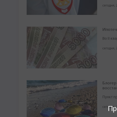
сегодня, 
Ипотеч
Во II кв
сегодня, 
Блогер
восста
Пункт п
Пр
сегодня, 