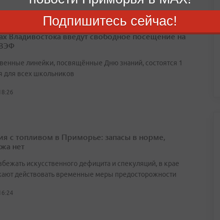
Подпишитесь сейчас!
ах Владивостока введут свободное посещение на
 ВЭФ
венные линейки, посвящённые Дню знаний, состоятся 1
я для всех школьников
18:26
ия с топливом в Приморье: запасы в норме,
жа нет
збежать искусственного дефицита и спекуляций, в крае
ают действовать временные меры предосторожности
16:24