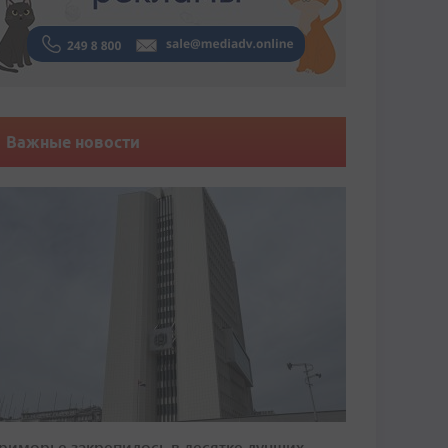
Важные новости
риморье закрепилось в десятке лучших