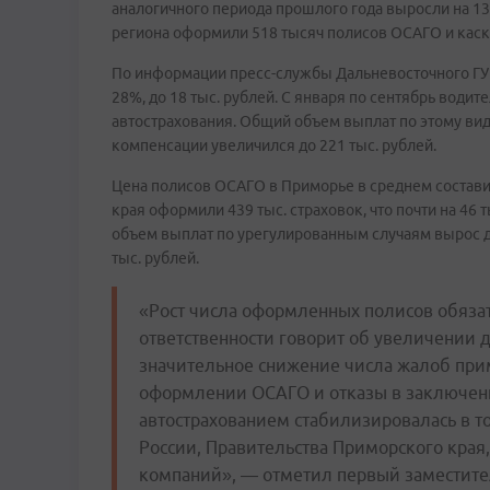
аналогичного периода прошлого года выросли на 13
региона оформили 518 тысяч полисов ОСАГО и каск
По информации пресс-службы Дальневосточного ГУ Б
28%, до 18 тыс. рублей. С января по сентябрь води
автострахования. Общий объем выплат по этому вид
компенсации увеличился до 221 тыс. рублей.
Цена полисов ОСАГО в Приморье в среднем составил
края оформили 439 тыс. страховок, что почти на 46 
объем выплат по урегулированным случаям вырос до
тыс. рублей.
«Рост числа оформленных полисов обяза
ответственности говорит об увеличении 
значительное снижение числа жалоб при
оформлении ОСАГО и отказы в заключени
автострахованием стабилизировалась в т
России, Правительства Приморского края
компаний», ― отметил первый заместител