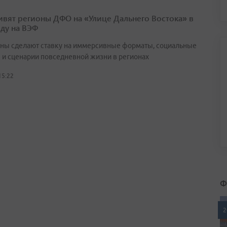
ивят регионы ДФО на «Улице Дальнего Востока» в
оду на ВЭФ
ны сделают ставку на иммерсивные форматы, социальные
 и сценарии повседневной жизни в регионах
15:22
Ф
2