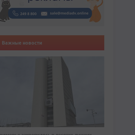
Важные новости
риморье закрепилось в десятке лучших