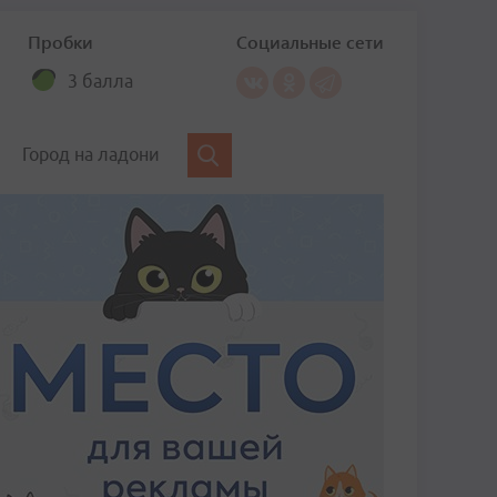
Пробки
Социальные сети
3 балла
Город на ладони