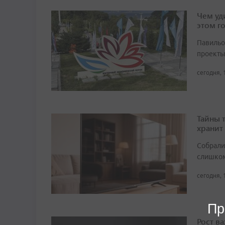
Чем уд
этом г
Павильо
проекты
сегодня, 
Тайны 
хранит
Собрали 
слишком
сегодня, 
Пр
Рост в