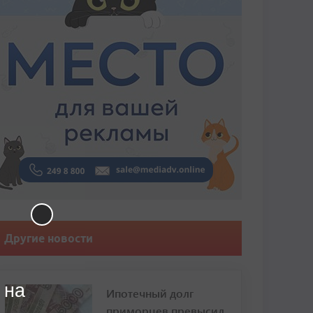
Другие новости
 на
Ипотечный долг
приморцев превысил