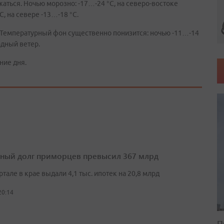
ться. Ночью морозно: -17…-24 °C, на северо-востоке
C, на севере -13…-18 °C.
. Температурный фон существенно понизится: ночью -11…-14
адный ветер.
ние дня.
ный долг приморцев превысил 367 млрд
артале в крае выдали 4,1 тыс. ипотек на 20,8 млрд
20:14
П