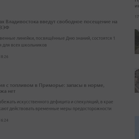
и
17
ах Владивостока введут свободное посещение на
 ВЭФ
венные линейки, посвящённые Дню знаний, состоятся 1
я для всех школьников
18:26
ия с топливом в Приморье: запасы в норме,
жа нет
збежать искусственного дефицита и спекуляций, в крае
ают действовать временные меры предосторожности
16:24