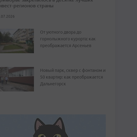
нвест-регионов страны
.07.2026
От уютного двора до
горнолыжного курорта: как
преображается Арсеньев
Новый парк, сквер с фонтаном и
50 квартир: как преображается
Дальнегорск