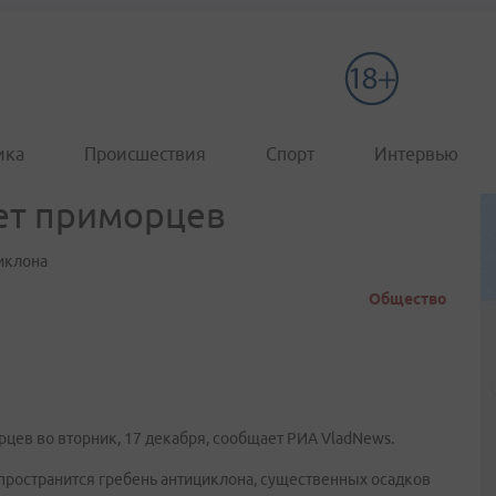
ика
Происшествия
Спорт
Интервью
ет приморцев
иклона
Общество
рцев во вторник, 17 декабря, сообщает РИА VladNews.
пространится гребень антициклона, существенных осадков