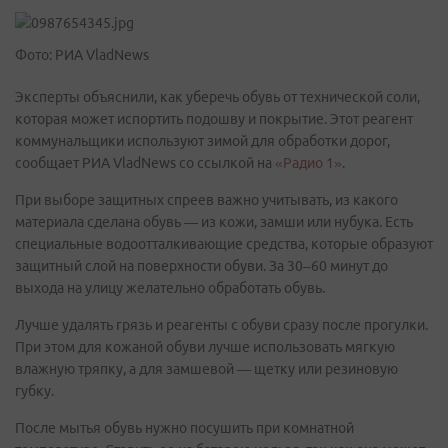
Фото: РИА VladNews
Эксперты объяснили, как уберечь обувь от технической соли,
которая может испортить подошву и покрытие. Этот реагент
коммунальщики используют зимой для обработки дорог,
сообщает РИА VladNews со ссылкой на
«Радио 1»
.
При выборе защитных спреев важно учитывать, из какого
материала сделана обувь — из кожи, замши или нубука. Есть
специальные водоотталкивающие средства, которые образуют
защитный слой на поверхности обуви. За 30–60 минут до
выхода на улицу желательно обработать обувь.
Лучше удалять грязь и реагенты с обуви сразу после прогулки.
При этом для кожаной обуви лучше использовать мягкую
влажную тряпку, а для замшевой — щетку или резиновую
губку.
После мытья обувь нужно посушить при комнатной