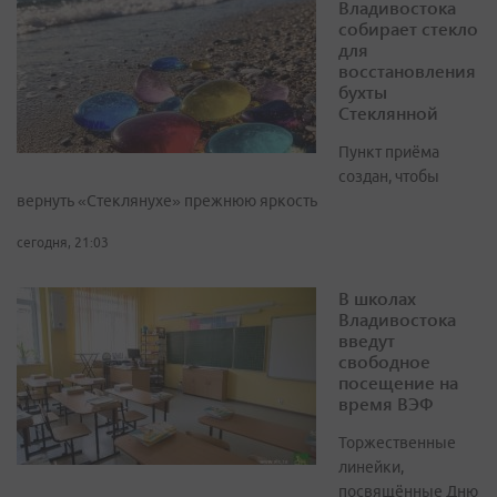
Владивостока
собирает стекло
для
восстановления
бухты
Стеклянной
Пункт приёма
создан, чтобы
вернуть «Стеклянухе» прежнюю яркость
сегодня, 21:03
В школах
Владивостока
введут
свободное
посещение на
время ВЭФ
Торжественные
линейки,
посвящённые Дню