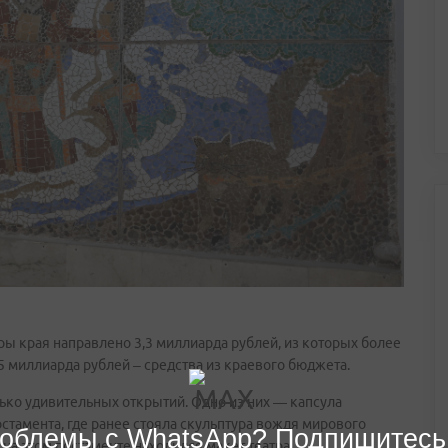
уры края направлено 3,3 миллиарда рублей, из которых более
 миллиарда рублей – средства из краевого бюджета.
лько удивительных открытий. Одно из них — капсула
остамента, где ранее стояла скульптура вождя мирового
облемы с WhatsApp? Подпишитесь
на этом постаменте находился макет театра.