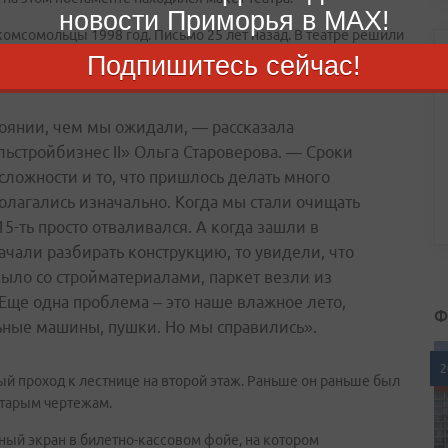
новости Приморья в MAX!
омсомольцы 1998 год. Письмо 25 лет назад. В театре решили
анием. В 2046 году, когда театру исполнится сто лет, ее
Подпишитесь сейчас!
тоянии, чем мы ожидали, — рассказала
стройбизнес II» Ольга Староверова. — Сроки
сложности и то, что пришлось делать много
олагались изначально. Когда мы стали очищать
15-ть просто отваливался. А когда зашли в
ачали разбирать конструкцию, то увидели, что
было со стройматериалами, паркет везли из
 Еще одна проблема – это наше влажное лето,
Ф
ьные машины, пушки. Но мы справились».
2
ый проход к лестнице на второй этаж. Раньше он раньше был
 старым чертежам.
ый экран в билетно-кассовом фойе, на котором