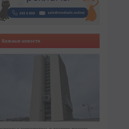
Важные новости
риморье закрепилось в десятке лучших