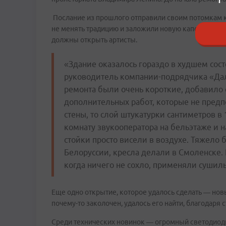
Послание из прошлого отправили своим потомкам к
не менять традицию и заложили новую капсулу с посл
должны открыть артисты.
«Здание оказалось гораздо в худшем сос
руководитель компании-подрядчика «Даль
ремонта были очень короткие, добавило 
дополнительных работ, которые не предп
стены, то слой штукатурки сантиметров в 
комнату звукооператора на бельэтаже и н
стойки просто висели в воздухе. Тяжело 
Белоруссии, кресла делали в Смоленске.
когда ничего не сохло, применяли сушил
Еще одно открытие, которое удалось сделать — нов
почему-то заколочен, удалось его найти, благодаря
Среди технических новинок — огромный светодиодн