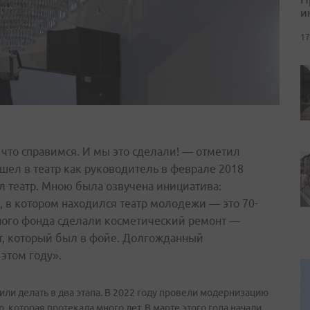
и
17
 что справимся. И мы это сделали! — отметил
шел в театр как руководитель в феврале 2018
л театр. Мною была озвучена инициатива:
и, в котором находился театр молодежи — это 70-
тного фонда сделали косметический ремонт —
т, который был в фойе. Долгожданный
этом году».
или делать в два этапа. В 2022 году провели модернизацию
 которая протекала много лет. В марте этого года начали