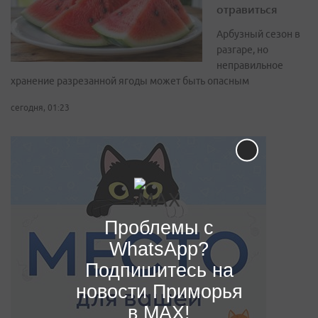
отравиться
Арбузный сезон в
разгаре, но
неправильное
хранение разрезанной ягоды может быть опасным
сегодня, 01:23
Проблемы с
WhatsApp?
Подпишитесь на
новости Приморья
в MAX!