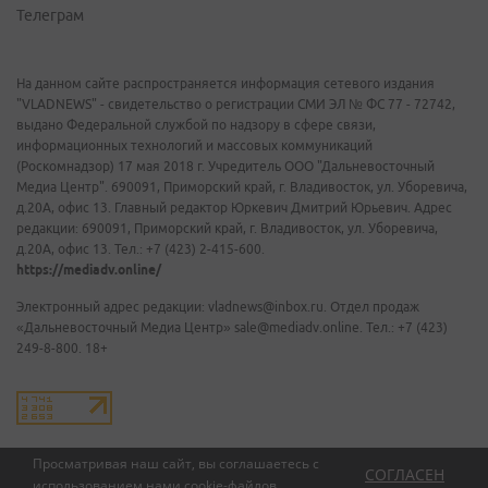
Телеграм
На данном сайте распространяется информация сетевого издания
"VLADNEWS" - свидетельство о регистрации СМИ ЭЛ № ФС 77 - 72742,
выдано Федеральной службой по надзору в сфере связи,
информационных технологий и массовых коммуникаций
(Роскомнадзор) 17 мая 2018 г. Учредитель ООО "Дальневосточный
Медиа Центр". 690091, Приморский край, г. Владивосток, ул. Уборевича,
д.20А, офис 13. Главный редактор Юркевич Дмитрий Юрьевич. Адрес
редакции: 690091, Приморский край, г. Владивосток, ул. Уборевича,
д.20А, офис 13. Тел.: +7 (423) 2-415-600.
https://mediadv.online/
Электронный адрес редакции: vladnews@inbox.ru. Отдел продаж
«Дальневосточный Медиа Центр» sale@mediadv.online. Тел.: +7 (423)
249-8-800. 18+
Просматривая наш сайт, вы соглашаетесь с
СОГЛАСЕН
использованием нами
cookie-файлов
.