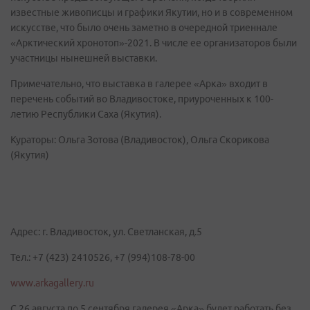
известные живописцы и графики Якутии, но и в современном
искусстве, что было очень заметно в очередной триеннале
«Арктический хронотоп»-2021. В числе ее организаторов были
участницы нынешней выставки.
Примечательно, что выставка в галерее «Арка» входит в
перечень событий во Владивостоке, приуроченных к 100-
летию Республики Саха (Якутия).
Кураторы: Ольга Зотова (Владивосток), Ольга Скорикова
(Якутия)
Адрес: г. Владивосток, ул. Светланская, д.5
Тел.: +7 (423) 2410526, +7 (994)108-78-00
www.arkagallery.ru
С 26 августа по 5 сентября галерея «Арка» будет работать без