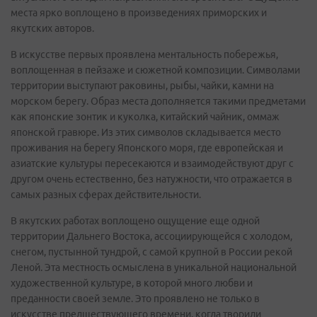
места ярко воплощено в произведениях приморских и
якутских авторов.
В искусстве первых проявлена ментальность побережья,
воплощенная в пейзаже и сюжетной композиции. Символами
территории выступают раковины, рыбы, чайки, камни на
морском берегу. Образ места дополняется такими предметами
как японские зонтик и куколка, китайский чайник, оммаж
японской гравюре. Из этих символов складывается место
проживания на берегу Японского моря, где европейская и
азиатские культуры пересекаются и взаимодействуют друг с
другом очень естественно, без натужности, что отражается в
самых разных сферах действительности.
В якутских работах воплощено ощущение еще одной
территории Дальнего Востока, ассоциирующейся с холодом,
снегом, пустынной тундрой, с самой крупной в России рекой
Леной. Эта местность осмыслена в уникальной национальной
художественной культуре, в которой много любви и
преданности своей земле. Это проявлено не только в
искусстве предшествующего времени, когда творили