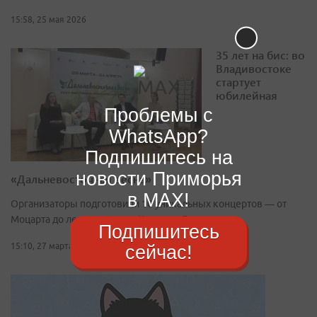
15:58, 25 мая 2026
35 лет на бис: во
Владивостоке
стартует
юбилейная
Проблемы с
WhatsApp?
Подпишитесь на
новости Приморья
«Дальневосточная весна»
в MAX!
Организаторы подготовили 10 уникальных концертов — от
Моцарта до легендарного «Квартета Бородина»
Подпишитесь
сейчас!
15:10, 27 марта 2026