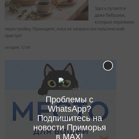
Здесь путаются
даже бабушки,
которые пережили
перестройку. Проходите, пока не начался ностальгический
приступ!
сегодня, 12:49
Проблемы с
WhatsApp?
Подпишитесь на
новости Приморья
в MAX!