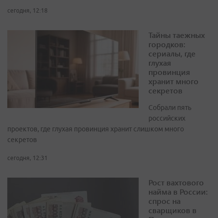
сегодня, 12:18
Тайны таежных
городков:
сериалы, где
глухая
провинция
хранит много
секретов
Собрали пять
российских
проектов, где глухая провинция хранит слишком много
секретов
сегодня, 12:31
Рост вахтового
найма в России:
спрос на
сварщиков в