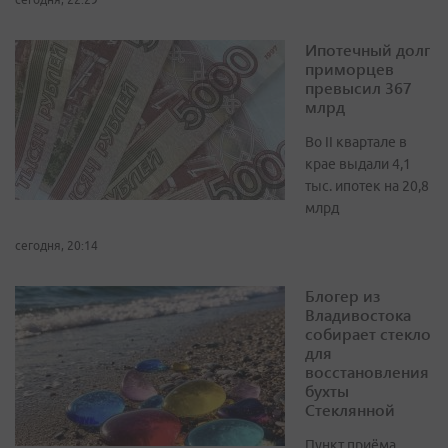
Ипотечный долг
приморцев
превысил 367
млрд
Во II квартале в
крае выдали 4,1
тыс. ипотек на 20,8
млрд
сегодня, 20:14
Блогер из
Владивостока
собирает стекло
для
восстановления
бухты
Стеклянной
Пункт приёма