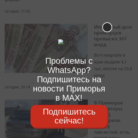
сегодня, 17:43
Ипотечный долг
приморцев
превысил 367
млрд
Во II квартале в
Проблемы с
крае выдали 4,1
WhatsApp?
тыс. ипотек на 20,8
млрд
Подпишитесь на
новости Приморья
сегодня, 18:14
в MAX!
В Приморье
инспекторы
Подпишитесь
ГИБДД
сейчас!
проверили
работу
таксистов: есть
результаты