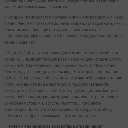
хранении. Преимущественно используем ее для вакцинации
маломобильных граждан на дому.
«КовиВак» применяется с ограничениями по возрасту – с 18 до
60 лет. Многие считают ее более щадящей, хотя сравнительных
больших исследований о том, какая вакцина лучше
переносится, эффективнее и безопаснее среди отечественных
вакцин, еще нет.
«Спутник Лайт» – это первая однокомпонентная российская
вакцина. Она вводится один раз и через 14 дней формируется
иммунитет. Применяется для лиц в возрасте от 18 до 60 лет.
Рекомендуется вводить ее тем людям, которые переболели
COVID-19. Она более облегченная не в части безопасности или
побочных действий, а в части срока продолжительности
иммунитета. Она показана тем, кому нужно достичь быстрой
иммунной реакции, например, морякам, людям, работающим
вахтовым методом. В августе мы готовы прививать
волонтеров Восточного экономического форума, чтобы у
ребят к сентябрю был иммунный ответ организма.
– Почему у вакцин есть возрастные ограничения?