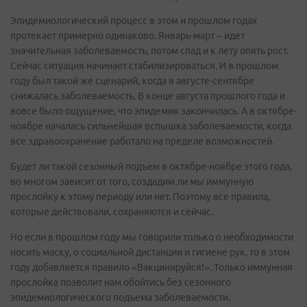
Эпидемиологический процесс в этом и прошлом годах
протекает примерно одинаково. Январь-март – идет
значительная заболеваемость, потом спад и к лету опять рост.
Сейчас ситуация начинает стабилизироваться. И в прошлом
году был такой же сценарий, когда в августе-сентябре
снижалась заболеваемость. В конце августа прошлого года и
вовсе было ощущение, что эпидемия закончилась. А в октябре-
ноябре началась сильнейшая вспышка заболеваемости, когда
все здравоохранение работало на пределе возможностей.
Будет ли такой сезонный подъем в октябре-ноябре этого года,
во многом зависит от того, создадим ли мы иммунную
прослойку к этому периоду или нет. Поэтому все правила,
которые действовали, сохраняются и сейчас.
Но если в прошлом году мы говорили только о необходимости
носить маску, о социальной дистанции и гигиене рук, то в этом
году добавляется правило «Вакцинируйся!». Только иммунная
прослойка позволит нам обойтись без сезонного
эпидемиологического подъема заболеваемости.