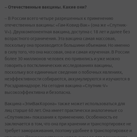
– Отечественные вакцины. Какие они?
– В России всего четыре разрешенных к применению
отечественных вакцины: «Гам-Ковид-Вак» (она же «Спутник-
V»). Двухкомпонентная вакцина, доступна с 18 лет и далее без
возрастного ограничения. Эта вакцина самая массовая,
поскольку она производится большими объемами. Но именно
в силу того, что она массовая, она и самая изученная. В России
более 30 миллионов человек ею привились и уже можно
говорить о постклинических исследованиях вакцины,
поскольку все единичные сведения о побочных явлениях,
неэффективности собираются, аккумулируются и изучаются в
Росздравнадзоре. На сегодня вакцина «Спутник-V»
высокоэффективна и безопасна.
Вакцина «ЭпиВакКорона» также может использоваться для
лиц старше 60 лет. Она имеет практически аналогичные со
«Спутником» показания к применению. Особенность ее
заключается в том, что она при хранении и транспортировке не
требует замораживания, поэтому удобнее в транспортировке и