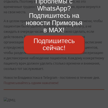
Проблемы с
отдыхать. Поэтому есть сложности с записью, но это
WhatsApp?
временные трудности. Закончится пандемия, врачи вернутся
на свои места.
Подпишитесь на
А в целом прием должен быть организован по времени, чтобы
новости Приморья
пациентам было удобно подойти и получить услугу, а не
в MAX!
ожидать в очереди часами. И это возможно сделать, если
действовать более последовательно. Медицинская
Подпишитесь
организация должна сформировать интервальное расписание
сейчас!
и предусмотреть прием повторных и первичных пациентов,
чтобы разделить потоки, выделить время на диспансеризацию
и диспансерное наблюдение пациентов. Каждому конкретному
пациенту врач должен уделить столько времени и внимания,
сколько тот заслуживает.
Новости Владивостока в Telegram - постоянно в течение дня.
Подписывайтесь одним нажатием!