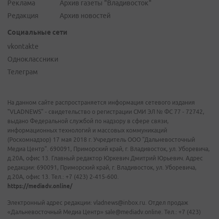
Реклама
Архив газеты "Владивосток"
Редакция
Архив новостей
Социальные сети
vkontakte
Одноклассники
Телеграм
На данном сайте распространяется информация сетевого издания
"VLADNEWS" - свидетельство о регистрации СМИ ЭЛ № ФС 77 - 72742,
выдано Федеральной службой по надзору в сфере связи,
информационных технологий и массовых коммуникаций
(Роскомнадзор) 17 мая 2018 г. Учредитель ООО "Дальневосточный
Медиа Центр". 690091, Приморский край, г. Владивосток, ул. Уборевича,
д.20А, офис 13. Главный редактор Юркевич Дмитрий Юрьевич. Адрес
редакции: 690091, Приморский край, г. Владивосток, ул. Уборевича,
д.20А, офис 13. Тел.: +7 (423) 2-415-600.
https://mediadv.online/
Электронный адрес редакции: vladnews@inbox.ru. Отдел продаж
«Дальневосточный Медиа Центр» sale@mediadv.online. Тел.: +7 (423)