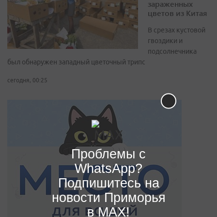
зараженных
цветов из Китая
В срезах кустовой
гвоздики и
подсолнечника
был обнаружен западный цветочный трипс
сегодня, 00:25
Проблемы с
WhatsApp?
Подпишитесь на
новости Приморья
в MAX!