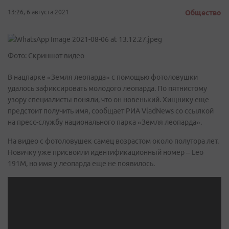
13:26, 6 августа 2021
Общество
Фото: Скриншот видео
В нацпарке «Земля леопарда» с помощью фотоловушки
удалось зафиксировать молодого леопарда. По пятнистому
узору специалисты поняли, что он новенький. Хищнику еще
предстоит получить имя, сообщает РИА VladNews со ссылкой
на пресс-службу национального парка «Земля леопарда».
На видео с фотоловушек самец возрастом около полутора лет.
Новичку уже присвоили идентификационный номер – Leo
191M, но имя у леопарда еще не появилось.