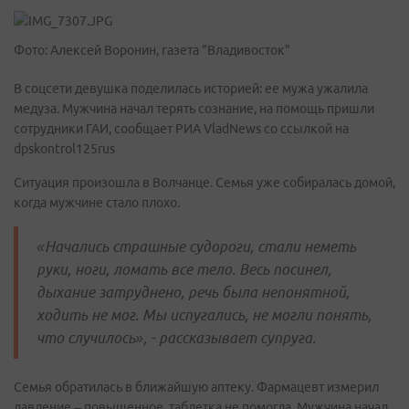
Фото: Алексей Воронин, газета "Владивосток"
В соцсети девушка поделилась историей: ее мужа ужалила
медуза. Мужчина начал терять сознание, на помощь пришли
сотрудники ГАИ, сообщает РИА VladNews со ссылкой на
dpskontrol125rus
Ситуация произошла в Волчанце. Семья уже собиралась домой,
когда мужчине стало плохо.
«Начались страшные судороги, стали неметь
руки, ноги, ломать все тело. Весь посинел,
дыхание затруднено, речь была непонятной,
ходить не мог. Мы испугались, не могли понять,
что случилось», - рассказывает супруга.
Семья обратилась в ближайшую аптеку. Фармацевт измерил
давление – повышенное, таблетка не помогла. Мужчина начал