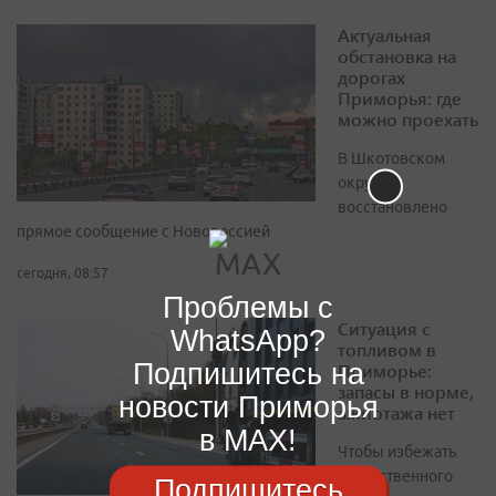
Актуальная
обстановка на
дорогах
Приморья: где
можно проехать
В Шкотовском
округе
восстановлено
прямое сообщение с Новороссией
сегодня, 08:57
Проблемы с
Ситуация с
WhatsApp?
топливом в
Подпишитесь на
Приморье:
запасы в норме,
новости Приморья
ажиотажа нет
в MAX!
Чтобы избежать
искусственного
Подпишитесь