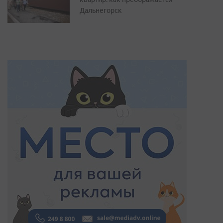
Дальнегорск