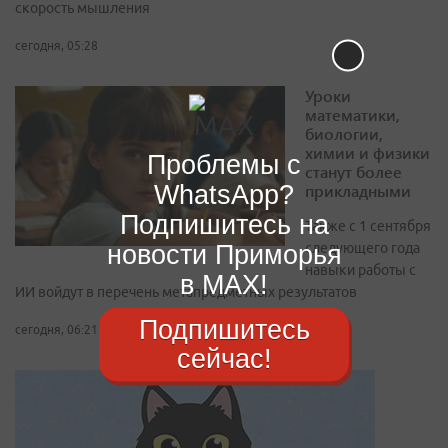
скорость мышления
сегодня, 05:28
Уроки
математики,
биологии,
химии и физики
Проблемы с
станут более
WhatsApp?
прикладными
Подпишитесь на
Также с 1 сентября
новости Приморья
следующего года
навыки работы с
в MAX!
ИИ войдут в перечень метапредметных результатов
Подпишитесь
сегодня, 06:21
сейчас!