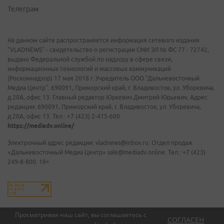
Телеграм
На данном сайте распространяется информация сетевого издания
"VLADNEWS" - свидетельство о регистрации СМИ ЭЛ № ФС 77 - 72742,
выдано Федеральной службой по надзору в сфере связи,
информационных технологий и массовых коммуникаций
(Роскомнадзор) 17 мая 2018 г. Учредитель ООО "Дальневосточный
Медиа Центр". 690091, Приморский край, г. Владивосток, ул. Уборевича,
д.20А, офис 13. Главный редактор Юркевич Дмитрий Юрьевич. Адрес
редакции: 690091, Приморский край, г. Владивосток, ул. Уборевича,
д.20А, офис 13. Тел.: +7 (423) 2-415-600.
https://mediadv.online/
Электронный адрес редакции: vladnews@inbox.ru. Отдел продаж
«Дальневосточный Медиа Центр» sale@mediadv.online. Тел.: +7 (423)
249-8-800. 18+
Просматривая наш сайт, вы соглашаетесь с
СОГЛАСЕН