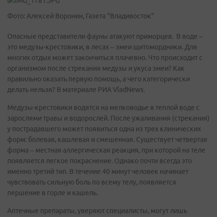
Фото: Алексей Воронин, Газета "Владивосток"
Опасные представители фауны атакуют приморцев. В воде –
это медузы-крестовики, в лесах – змеи щитомордники. Для
многих отдых может закончиться плачевно. Что происходит с
организмом после стрекания медузы и укуса змеи? Как
правильно оказать первую помощь, а чего категорически
делать нельзя? В материале РИА VladNews.
Медузы-крестовики водятся на мелководье в теплой воде с
зарослями травы и водорослей. После ужаливания (стрекания)
у пострадавшего может появиться одна из трех клинических
форм: болевая, кашлевая и смешенная. Существует четвертая
форма – местная аллергическая реакция, при которой на теле
появляется легкое покраснение. Однако почти всегда это
именно третий тип. В течение 40 минут человек начинает
чувствовать сильную боль по всему телу, появляется
першение в горле и кашель.
Аптечные препараты, уверяют специалисты, могут лишь