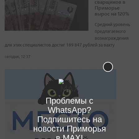
сварщиков в
Приморье
вырос на 120%
Средний уровень
предлагаемого
вознаграждения
для этих специалистов достиг 189 847 рублей за вахту
сегодня, 12:37
Проблемы с
WhatsApp?
Подпишитесь на
новости Приморья
в MAX!