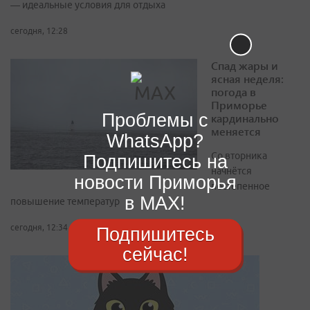
— идеальные условия для отдыха
сегодня, 12:28
Спад жары и
ясная неделя:
погода в
Приморье
Проблемы с
кардинально
меняется
WhatsApp?
Со вторника
Подпишитесь на
начнётся
новости Приморья
постепенное
в MAX!
повышение температур
сегодня, 12:34
Подпишитесь
сейчас!