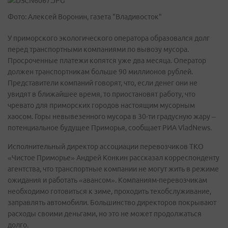
Фото: Алексей Воронин, газета "Владивосток"
У приморского экологического оператора образовался долг
перед транспортными компаниями по вывозу мусора.
Просроченные платежи копятся уже два месяца. Оператор
должен транспортникам больше 90 миллионов рублей.
Представители компаний говорят, что, если денег они не
увидят в ближайшее время, то приостановят работу, что
чревато для приморских городов настоящим мусорным
хаосом. Горы невывезенного мусора в 30-ти градусную жару –
потенциальное будущее Приморья, сообщает РИА VladNews.
Исполнительный директор ассоциации перевозчиков ТКО
«Чистое Приморье» Андрей Конкин рассказал корреспонденту
агентства, что транспортные компании не могут жить в режиме
ожидания и работать «авансом». Компаниям-перевозчикам
необходимо готовиться к зиме, проходить техобслуживание,
заправлять автомобили. Большинство директоров покрывают
расходы своими деньгами, но это не может продолжаться
долго.