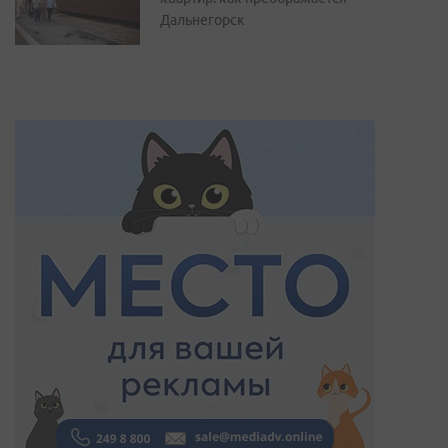
Дальнегорск