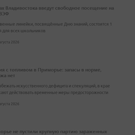
ах Владивостока введут свободное посещение на
 ВЭФ
венные линейки, посвящённые Дню знаний, состоятся 1
я для всех школьников
августа 2026
ия с топливом в Приморье: запасы в норме,
жа нет
збежать искусственного дефицита и спекуляций, в крае
ают действовать временные меры предосторожности
августа 2026
орье не пустили крупную партию зараженных