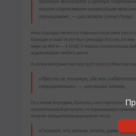
краевого минспорта и Центра спортивной
нашим спортсменам-олимпийцам максима
тренировок», — рассказала Елена Ритус.
Илья Бородин является главным открытием этого г
Бородин в свои 18 лет бьет рекорды России, а в ма
мире на 400 м — 4.10,02. У лидера сезона японца Да
ждали медали любого цвета.
В своем интервью порталу
sport-express
Илья расска
«Просто не понимаю, где мог подхватить 
отрицательно», — рассказал пловец.
Пр
По словам Бородина, болезнь у него протекает бесси
положительный результат, от коронавируса прививку
получит отрицательный результат теста.
«Сказали, что нельзя лететь, даже если