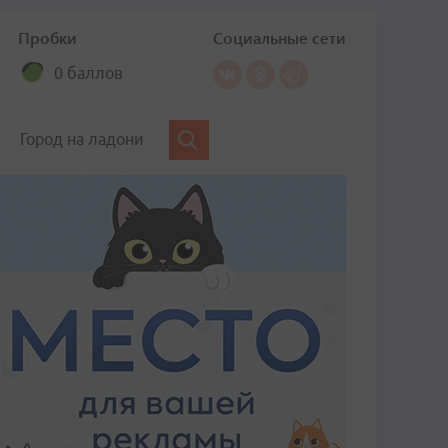
Пробки
Социальные сети
0 баллов
Город на ладони