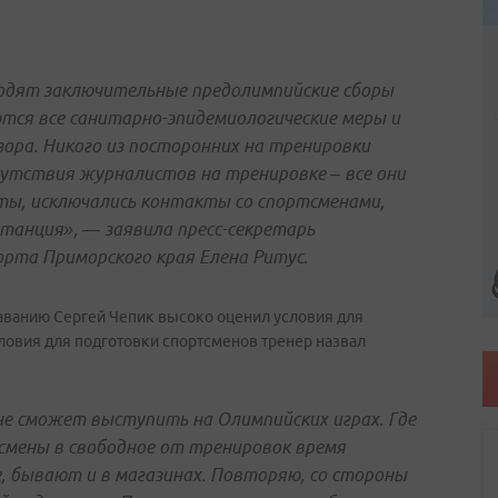
водят заключительные предолимпийские сборы
тся все санитарно-эпидемиологические меры и
ра. Никого из посторонних на тренировки
исутствия журналистов на тренировке – все они
ы, исключались контакты со спортсменами,
танция», — заявила пресс-секретарь
рта Приморского края Елена Ритус.
аванию Сергей Чепик высоко оценил условия для
ловия для подготовки спортсменов тренер назвал
не сможет выступить на Олимпийских играх. Где
ртсмены в свободное от тренировок время
е, бывают и в магазинах. Повторяю, со стороны