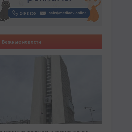
Важные новости
риморье закрепилось в десятке лучших