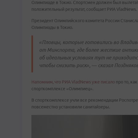
Олимпиаде в Токио. Спортсмен должен был вылетать
положительный результат, сообщает РИА VladNews.
Президент Олимпийского комитета России Станис
Олимпиады в Токио.
«Пловцы, которые готовились во Владивос
от Минспорта, где более жесткие антик
об идеальных условиях тут не приходитс
чтобы снизить риск», — сказал Поздняков
Напомним, что РИА VladNews уже писало
про то, ка
спорткомплексе «Олимпиец».
В спорткомплексе учли все рекомендации Роспотр
повсеместно установили санитайзеры.