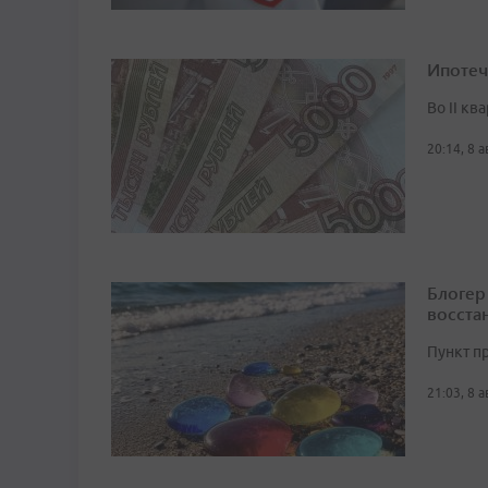
Ипотеч
Во II кв
20:14, 8 
Блогер
восста
Пункт п
21:03, 8 