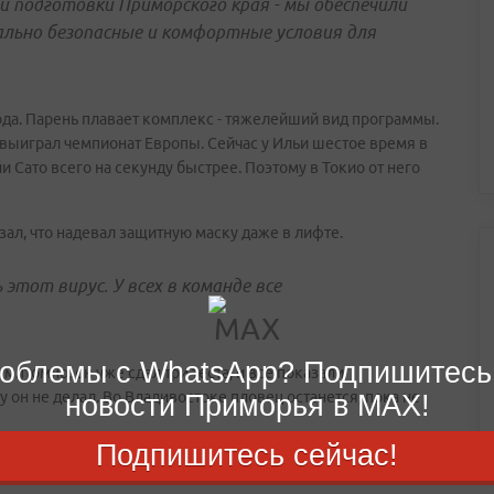
 подготовки Приморского края - мы обеспечили
льно безопасные и комфортные условия для
ода. Парень плавает комплекс - тяжелейший вид программы.
е выиграл чемпионат Европы. Сейчас у Ильи шестое время в
йи Сато всего на секунду быстрее. Поэтому в Токио от него
зал, что надевал защитную маску даже в лифте.
этот вирус. У всех в команде все
облемы с WhatsApp? Подпишитесь
мптомно, он уже сдал три теста, и все показали
 он не делал. Во Владивостоке пловец останется, пока не
новости Приморья в MAX!
Подпишитесь сейчас!
 в ближайшее время сдам отрицательный. Так бы