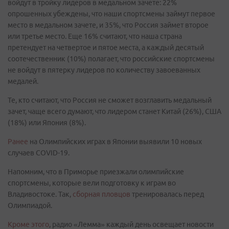
войдут в тройку лидеров в медальном зачете: 22%
опрошенных убеждены, что наши спортсмены займут первое
место в медальном зачете, и 35%, что Россия займет второе
или третье место. Еще 16% считают, что наша страна
претендует на четвертое и пятое места, а каждый десятый
соотечественник (10%) полагает, что российские спортсмены
не войдут в пятерку лидеров по количеству завоеванных
медалей.
Те, кто считают, что Россия не сможет возглавить медальный
зачет, чаще всего думают, что лидером станет Китай (26%), США
(18%) или Япония (8%).
Ранее
на Олимпийских играх в Японии выявили 10 новых
случаев COVID-19.
Напомним, что в Приморье приезжали олимпийские
спортсмены, которые вели подготовку к играм во
Владивостоке. Так,
сборная пловцов
тренировалась перед
Олимпиадой.
Кроме этого
, радио «Лемма» каждый день освещает новости