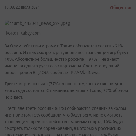
10:08, 22 июля 2021
Общество
Фото: Pixabay.com
За Олимпийскими играми в Токио собираются следить 61%
россиян. Из них смотреть регулярно все трансляции игр будут
10%. Абсолютное большинство россиян – 97% – не знают
имени ни одного русского спортсмена. Соответствующий
опрос провел ВЦИОМ, сообщает РИА VladNews.
Три четверти россиян (77%) знают о том, что в июле-августе
этого года состоятся Олимпийские игры в Токио, 22% об этом
не знают.
Почти две трети россиян (61%) собираются следить за ходом
игр, при этом 15% сообщили, что будут регулярно смотреть
трансляции соревнований по всем видам спорта, 10% будут
смотреть только те соревнования, в которых у российских
спортсменов есть шансы на призовые места, а 36% будут