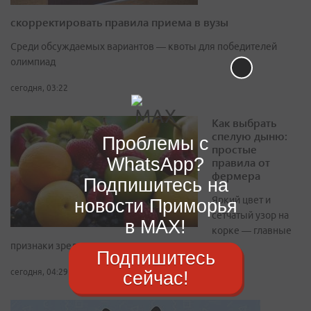
скорректировать правила приема в вузы
Среди обсуждаемых вариантов — квоты для победителей
олимпиад
сегодня, 03:22
Как выбрать
спелую дыню:
Проблемы с
простые
WhatsApp?
правила от
фермера
Подпишитесь на
Яркий цвет и
новости Приморья
сетчатый узор на
в MAX!
корке — главные
признаки зрелости
Подпишитесь
сейчас!
сегодня, 04:29