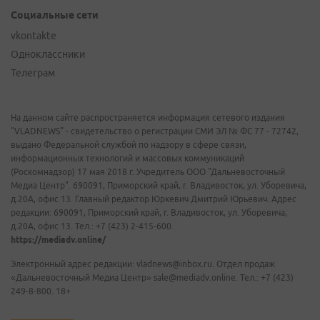
Социальные сети
vkontakte
Одноклассники
Телеграм
На данном сайте распространяется информация сетевого издания
"VLADNEWS" - свидетельство о регистрации СМИ ЭЛ № ФС 77 - 72742,
выдано Федеральной службой по надзору в сфере связи,
информационных технологий и массовых коммуникаций
(Роскомнадзор) 17 мая 2018 г. Учредитель ООО "Дальневосточный
Медиа Центр". 690091, Приморский край, г. Владивосток, ул. Уборевича,
д.20А, офис 13. Главный редактор Юркевич Дмитрий Юрьевич. Адрес
редакции: 690091, Приморский край, г. Владивосток, ул. Уборевича,
д.20А, офис 13. Тел.: +7 (423) 2-415-600.
https://mediadv.online/
Электронный адрес редакции: vladnews@inbox.ru. Отдел продаж
«Дальневосточный Медиа Центр» sale@mediadv.online. Тел.: +7 (423)
249-8-800. 18+