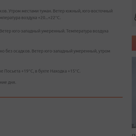
ков. Утром местами туман. Ветер южный, юго-восточный
пература воздуха +20...+22°C.
 Ветер юго-западный умеренный. Температура воздуха
о без осадков. Ветер юго-западный умеренный, утром
е Посьета +19°C, в бухте Находка +15°C.
ние дня.
П