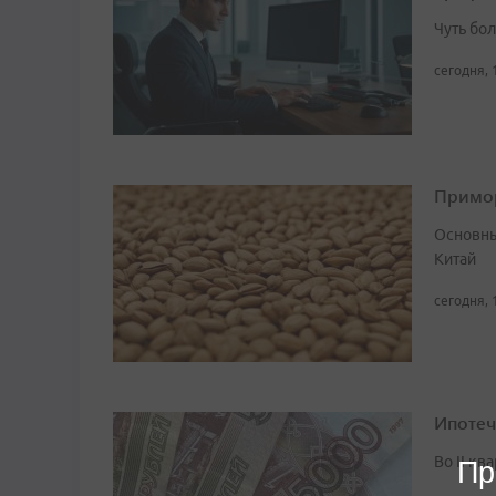
Чуть бо
сегодня, 
Примор
Основны
Китай
сегодня, 
Ипотеч
Во II кв
Пр