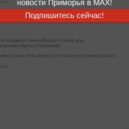
новости Приморья в MAX!
18:14
Подпишитесь сейчас!
 из Владивостока собирает стекло для
новления бухты Стеклянной
риёма создан, чтобы вернуть «Стеклянухе» прежнюю яркость
18:03