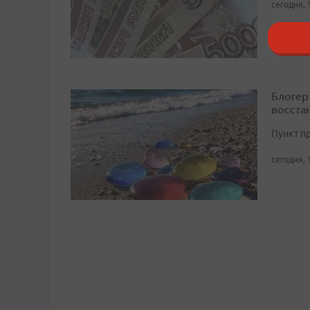
сегодня, 
Блогер
восста
Пункт п
сегодня, 