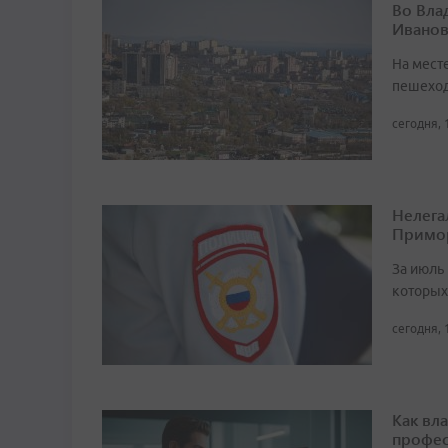
Во Вла
Иванов
На мест
пешеход
сегодня, 
Нелега
Примо
За июль 
которых
сегодня, 
Как вл
профес