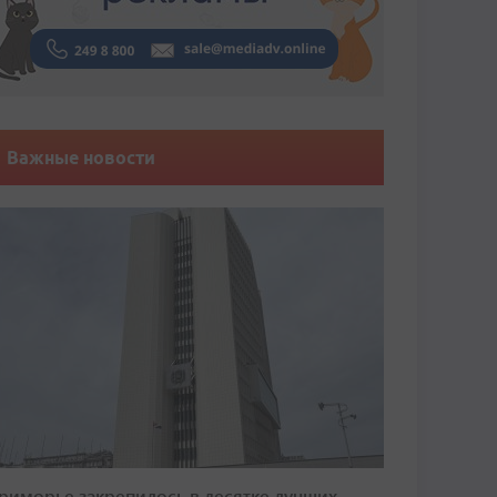
Важные новости
риморье закрепилось в десятке лучших