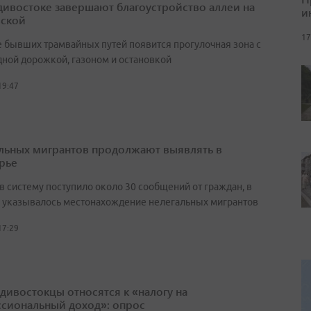
дивостоке завершают благоустройство аллеи на
и
ской
17
е бывших трамвайных путей появится прогулочная зона с
ной дорожкой, газоном и остановкой
19:47
льных мигрантов продолжают выявлять в
рье
в систему поступило около 30 сообщений от граждан, в
 указывалось местонахождение нелегальных мигрантов
17:29
адивостокцы относятся к «налогу на
сиональный доход»: опрос