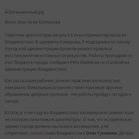
Фото: Анастасия Котлярова
Памятник архитектуры начала XX века отремонтировали во
Владивостоке. В здании на Комарова, 9 подрядчики по заказу
городской администрации провели ремонт кровли и
восстановили межэтажные перекрытия. Работы проходили за
счет бюджета города, сообщает РИА VladNews со ссылкой на
администрацию Владивостока.
Как рассказали рабочие, ремонт практически полностью
завершен. Финальным штрихом станет красивое арочное
обрамление дверных проемов - эти работы пройдут сегодня и
завтра.
Кстати, в этом году во Владивостоке запланирован ремонт еще
нескольких памятников архитектуры. О том, что исторические
здания города должны вызывать восхищение, а не
сочувствие,
заявил
глава Владивостока
Олег Гуменюк
. Детали