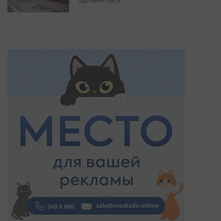
Дальнегорск