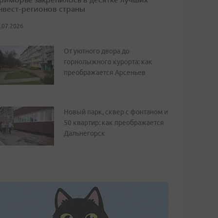
нвест-регионов страны
.07.2026
От уютного двора до
горнолыжного курорта: как
преображается Арсеньев
Новый парк, сквер с фонтаном и
50 квартир: как преображается
Дальнегорск