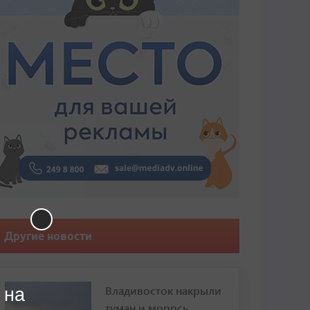
Другие новости
Владивосток накрыли
 на
туман и морось