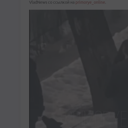
VladNews со ссылкой на
primorye_online
.