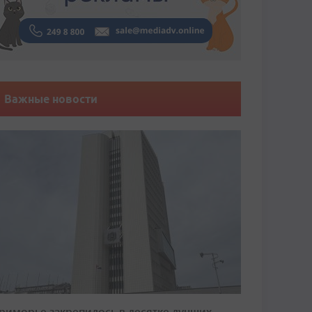
Важные новости
риморье закрепилось в десятке лучших