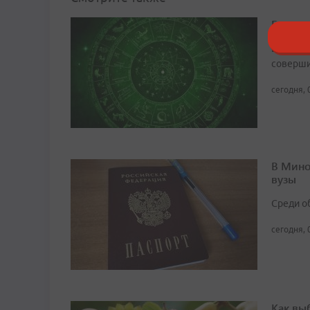
Гороско
Есть рис
соверши
сегодня, 
В Мино
вузы
Среди о
сегодня, 
Как вы