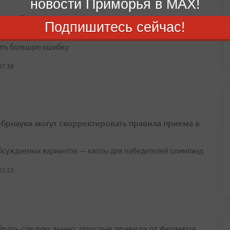
новости Приморья в MAX!
п на 7 августа
Подпишитесь сейчас!
к принять желаемое за действительное и в результате
ть большую ошибку
07:38
брнауки могут скорректировать правила приема в
бсуждаемых вариантов — квоты для победителей олимпиад
03:22
брать спелую дыню: простые правила от фермера