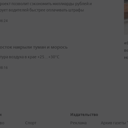
роект позволит сэкономить миллиарды рублей и
рует водителей быстрее оплачивать штрафы
06:24
«
осток накрыли туман и морось
в
н
тура воздуха в крае +25…+30°C
08:16
и
Издательство
во
Спорт
Реклама
Архив газеты 