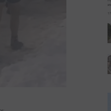
и
17
ое: