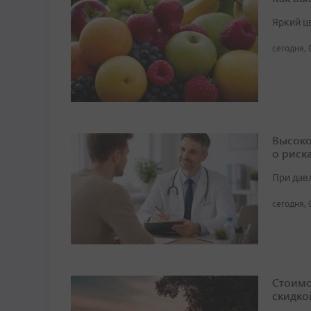
Яркий ц
сегодня, 
Высоко
о риск
При дав
сегодня, 
Стоимо
скидко