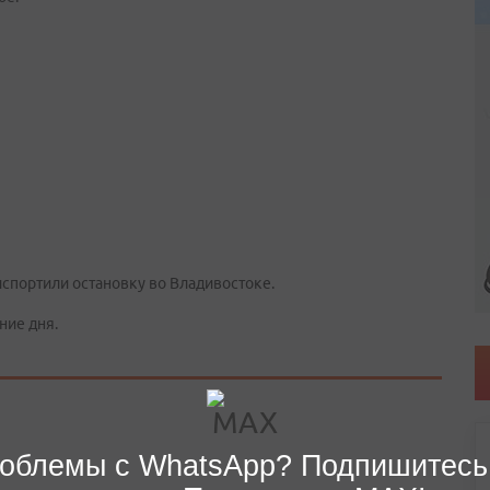
спортили остановку во Владивостоке.
ние дня.
облемы с WhatsApp? Подпишитесь