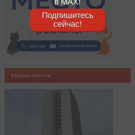
в MAX!
Подпишитесь
сейчас!
Важные новости