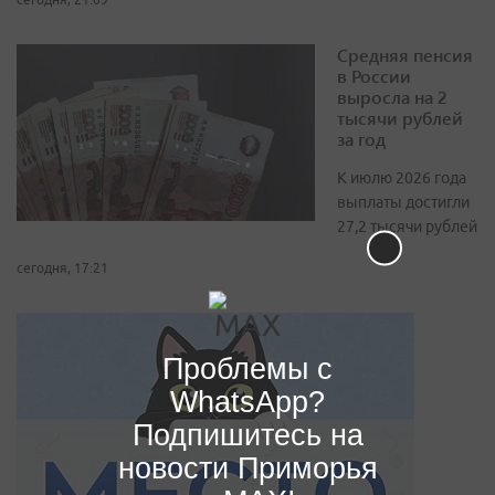
Средняя пенсия
в России
выросла на 2
тысячи рублей
за год
К июлю 2026 года
выплаты достигли
27,2 тысячи рублей
сегодня, 17:21
Проблемы с
WhatsApp?
Подпишитесь на
новости Приморья