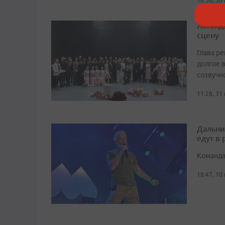
16:36, 30
Легенд
сцену
Глава р
долгое в
созвучн
11:28, 31
Дальни
едут в
Команда
18:47, 10