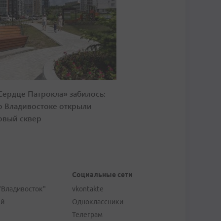
Сердце Патрокла» забилось:
о Владивостоке открыли
овый сквер
Социальные сети
"Владивосток"
vkontakte
ей
Одноклассники
Телеграм