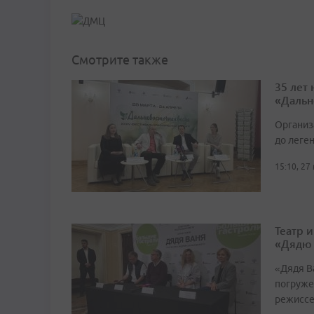
Смотрите также
35 лет
«Дальн
Организ
до леге
15:10, 27
Театр 
«Дядю
«Дядя Ва
погруже
режиссе