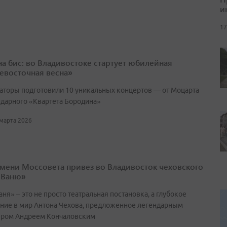
и
17
 на бис: во Владивостоке стартует юбилейная
евосточная весна»
аторы подготовили 10 уникальных концертов — от Моцарта
ндарного «Квартета Бородина»
 марта 2026
имени Моссовета привез во Владивосток чеховского
 Ваню»
ня» – это не просто театральная постановка, а глубокое
ние в мир Антона Чехова, предложенное легендарным
ром Андреем Кончаловским