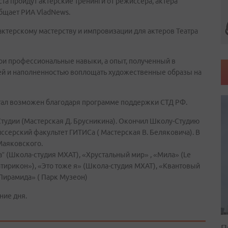
ста пройдут актерские тренинги от режиссера, актера
бщает РИА VladNews.
ктерскому мастерству и импровизации для актеров Театра
ои профессиональные навыки, а опыт, полученный в
чей и наполненностью воплощать художественные образы на
стал возможен благодаря программе поддержки СТД РФ.
Студии (Мастерская Д. Брусникина). Окончил Школу-Студию
иссерский факультет ГИТИСа ( Мастерская В. Беляковича). В
Маяковского.
а” (Школа-студия МХАТ), «Хрустальный мир» , «Мила» (Le
Сатирикон»), «Это тоже я» (Школа-студия МХАТ), «Квантовый
«Пирамида» ( Парк Музеон)
ние дня.
П