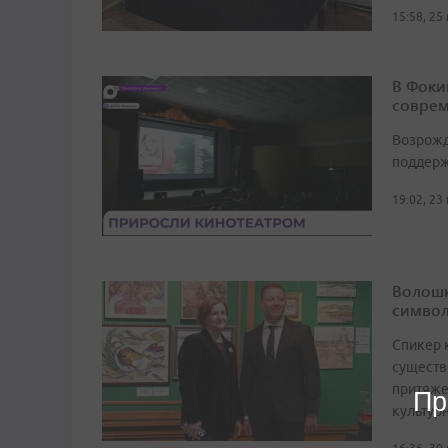
15:58, 25
В Фоки
соврем
Возрожд
поддерж
19:02, 23
Волошк
символ
Спикер 
существ
притяже
Пр
культур