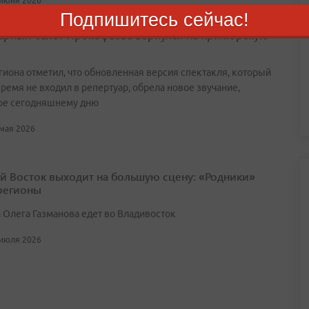
 июня 2026
Подпишитесь сейчас!
арный балет Прокофьева вернулся на приморскую
егиона отметил, что обновленная версия спектакля, который
ремя не входил в репертуар, обрела новое звучание,
ое сегодняшнему дню
 мая 2026
й Восток выходит на большую сцену: «Родники»
 регионы
 Олега Газманова едет во Владивосток
 июля 2026