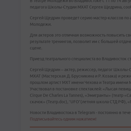
В Театре Молодежи во Владивостоке с 11 по 14 авгу
педагога Школы-Студии МХАТ Сергея Щедрина, соо
Сергей Щедрин проведет серию мастер-классов по а
Молодежи.
Для актеров это отличная возможность повысить св
результате тренингов, позволит им с большей отда
сцене.
Приезд театрального специалиста во Владивосток 
Сергей Щедрин – актер, режиссер, педагог Школы-
МХАТ (Мастерская Д. Брусникина и Р. Козака) и реж
прошлом артист МХТ имени Чехова и Театра имени 
Участвовал в постановке спектаклей: «Лысая певиц
Cirque De Сharles La Tannes), «Эмигранты» (театр «
скачок» (Театр.doc), “UFO”(летняя школа СТД РФ), 
Новости Владивостока в Telegram - постоянно в тече
Подписывайтесь одним нажатием!