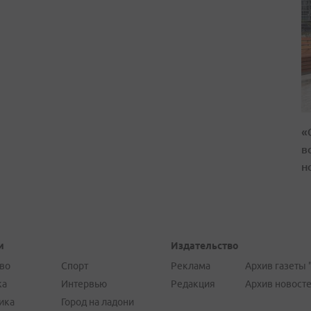
«
в
н
и
Издательство
во
Спорт
Реклама
Архив газеты 
ка
Интервью
Редакция
Архив новост
ика
Город на ладони