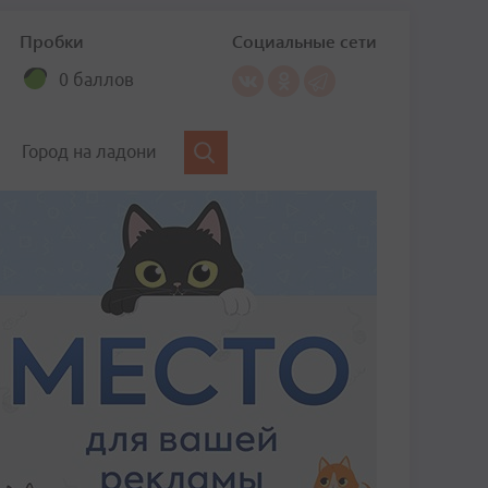
Пробки
Социальные сети
0 баллов
Город на ладони