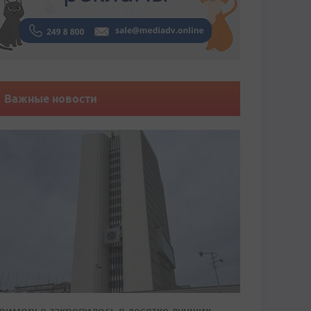
Важные новости
риморье закрепилось в десятке лучших