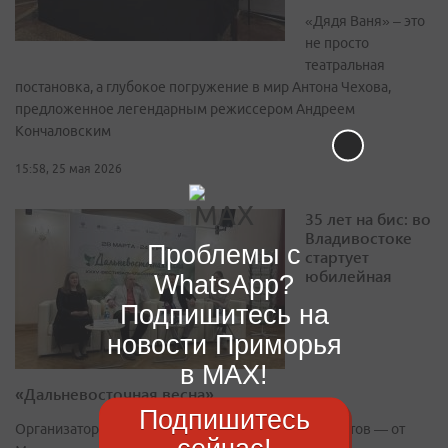
«Дядя Ваня» – это
не просто
театральная
постановка, а глубокое погружение в мир Антона Чехова,
предложенное легендарным режиссером Андреем
Кончаловским
15:58, 25 мая 2026
35 лет на бис: во
Владивостоке
Проблемы с
стартует
юбилейная
WhatsApp?
Подпишитесь на
новости Приморья
в MAX!
«Дальневосточная весна»
Подпишитесь
Организаторы подготовили 10 уникальных концертов — от