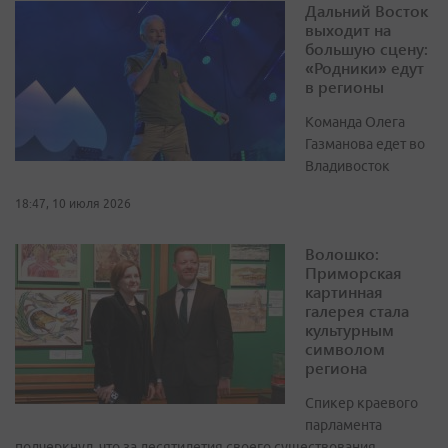
Дальний Восток
выходит на
большую сцену:
«Родники» едут
в регионы
Команда Олега
Газманова едет во
Владивосток
18:47, 10 июля 2026
Волошко:
Приморская
картинная
галерея стала
культурным
символом
региона
Спикер краевого
парламента
подчеркнул, что за десятилетия своего существования