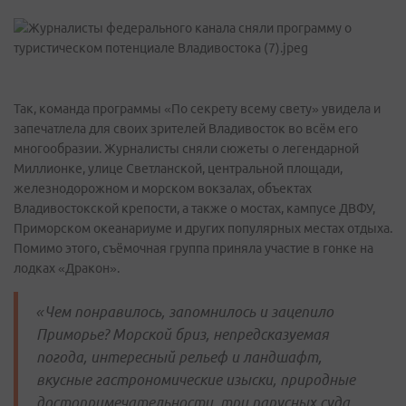
Так, команда программы «По секрету всему свету» увидела и
запечатлела для своих зрителей Владивосток во всём его
многообразии. Журналисты сняли сюжеты о легендарной
Миллионке, улице Светланской, центральной площади,
железнодорожном и морском вокзалах, объектах
Владивостокской крепости, а также о мостах, кампусе ДВФУ,
Приморском океанариуме и других популярных местах отдыха.
Помимо этого, съёмочная группа приняла участие в гонке на
лодках «Дракон».
«Чем понравилось, запомнилось и зацепило
Приморье? Морской бриз, непредсказуемая
погода, интересный рельеф и ландшафт,
вкусные гастрономические изыски, природные
достопримечательности, три парусных суда,