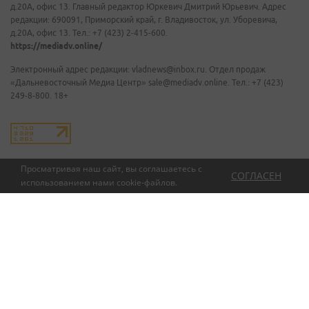
д.20А, офис 13. Главный редактор Юркевич Дмитрий Юрьевич. Адрес
редакции: 690091, Приморский край, г. Владивосток, ул. Уборевича,
д.20А, офис 13. Тел.: +7 (423) 2-415-600.
https://mediadv.online/
Электронный адрес редакции: vladnews@inbox.ru. Отдел продаж
«Дальневосточный Медиа Центр» sale@mediadv.online. Тел.: +7 (423)
249-8-800. 18+
Просматривая наш сайт, вы соглашаетесь с
СОГЛАСЕН
использованием нами
cookie-файлов
.