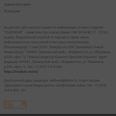
Одноклассники
Телеграм
На данном сайте распространяется информация сетевого издания
"VLADNEWS" - свидетельство о регистрации СМИ ЭЛ № ФС 77 - 72742,
выдано Федеральной службой по надзору в сфере связи,
информационных технологий и массовых коммуникаций
(Роскомнадзор) 17 мая 2018 г. Учредитель ООО "Дальневосточный
Медиа Центр". 690091, Приморский край, г. Владивосток, ул. Уборевича,
д.20А, офис 13. Главный редактор Юркевич Дмитрий Юрьевич. Адрес
редакции: 690091, Приморский край, г. Владивосток, ул. Уборевича,
д.20А, офис 13. Тел.: +7 (423) 2-415-600.
https://mediadv.online/
Электронный адрес редакции: vladnews@inbox.ru. Отдел продаж
«Дальневосточный Медиа Центр» sale@mediadv.online. Тел.: +7 (423)
249-8-800. 18+