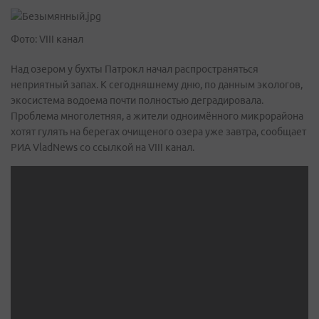
Фото: VIII канал
Над озером у бухты Патрокл начал распространяться
неприятный запах. К сегодняшнему дню, по данным экологов,
экосистема водоема почти полностью деградировала.
Проблема многолетняя, а жители одноимённого микрорайона
хотят гулять на берегах очищеного озера уже завтра, сообщает
РИА VladNews со ссылкой на VIII канал.