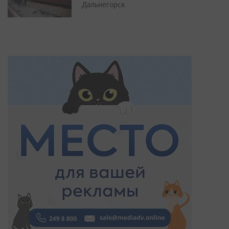
Дальнегорск