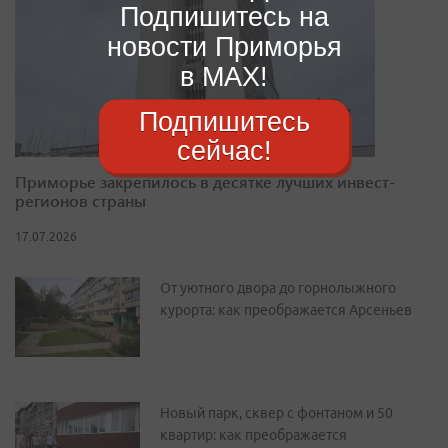
Подпишитесь на
новости Приморья
в MAX!
Подпишитесь
сейчас!
Приморье закрепилось в десятке лучших инвест-
регионов страны
17.07.2026
От уютного двора до горнолыжного
курорта: как преображается Арсеньев
Новый парк, сквер с фонтаном и 50
квартир: как преображается