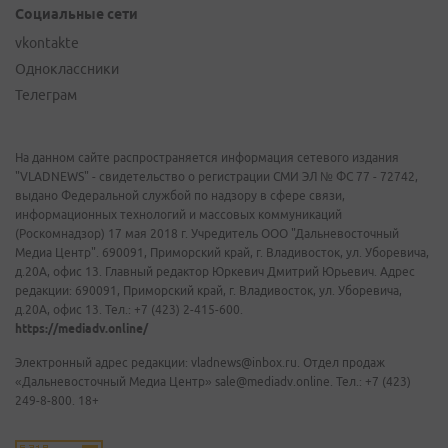
Социальные сети
vkontakte
Одноклассники
Телеграм
На данном сайте распространяется информация сетевого издания
"VLADNEWS" - свидетельство о регистрации СМИ ЭЛ № ФС 77 - 72742,
выдано Федеральной службой по надзору в сфере связи,
информационных технологий и массовых коммуникаций
(Роскомнадзор) 17 мая 2018 г. Учредитель ООО "Дальневосточный
Медиа Центр". 690091, Приморский край, г. Владивосток, ул. Уборевича,
д.20А, офис 13. Главный редактор Юркевич Дмитрий Юрьевич. Адрес
редакции: 690091, Приморский край, г. Владивосток, ул. Уборевича,
д.20А, офис 13. Тел.: +7 (423) 2-415-600.
https://mediadv.online/
Электронный адрес редакции: vladnews@inbox.ru. Отдел продаж
«Дальневосточный Медиа Центр» sale@mediadv.online. Тел.: +7 (423)
249-8-800. 18+