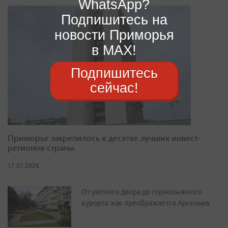
WhatsApp?
Подпишитесь на
новости Приморья
в MAX!
Подпишитесь
сейчас!
Приморье закрепилось в десятке лучших инвест-
регионов страны
17.07.2026
От уютного двора до горнолыжного
курорта: как преображается Арсеньев