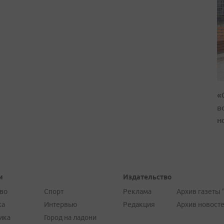
«
в
н
и
Издательство
во
Спорт
Реклама
Архив газеты 
ка
Интервью
Редакция
Архив новост
ика
Город на ладони