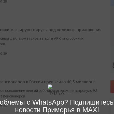
01:28
ики маскируют вирусы под полезные приложения
сный файл может скрываться в APK из сторонних
ков
02:29
пенсионеров в России превысило 40,5 миллиона
ое повышение пенсий работающих граждан затронуло 9,3
а пенсионеров
облемы с WhatsApp? Подпишитесь
03:23
новости Приморья в MAX!