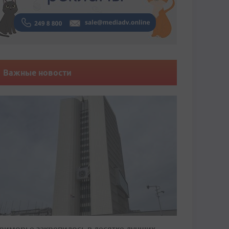
Важные новости
риморье закрепилось в десятке лучших