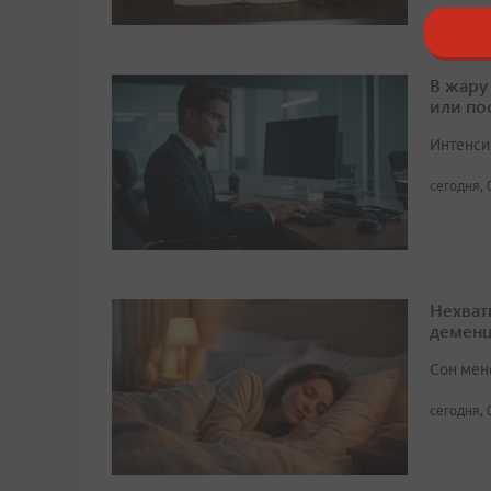
В жару
или по
Интенси
сегодня, 
Нехват
демен
Сон мен
сегодня, 