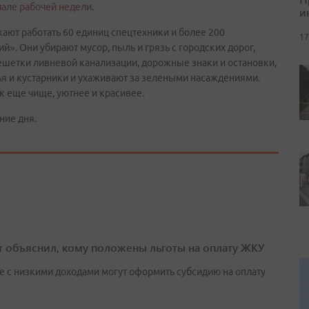
чале рабочей недели
.
и
ают работать 60 единиц спецтехники и более 200
17
». Они убирают мусор, пыль и грязь с городских дорог,
ешетки ливневой канализации, дорожные знаки и остановки,
ья и кустарники и ухаживают за зелеными насаждениями.
к еще чище, уютнее и красивее.
ние дня.
т объяснил, кому положены льготы на оплату ЖКУ
е с низкими доходами могут оформить субсидию на оплату