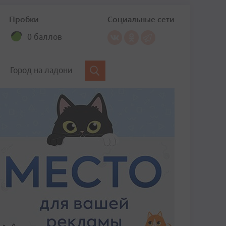
Пробки
Социальные сети
0 баллов
Город на ладони