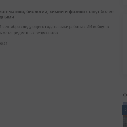
математики, биологии, химии и физики станут более
адными
 1 сентября следующего года навыки работы с ИИ войдут в
ь метапредметных результатов
06:21
Ф
2