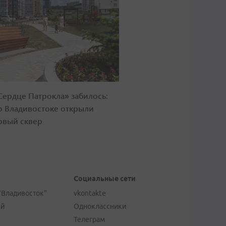
Сердце Патрокла» забилось:
о Владивостоке открыли
овый сквер
Социальные сети
"Владивосток"
vkontakte
ей
Одноклассники
Телеграм