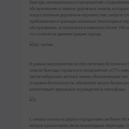
бригады муниципального предприятия «Содержание
обслуживанию и замене дорожных знаков, которые
искусственным дорожным неровностям, запрете сто
приближении и границах наземных пешеходных перех
обслуживание, установлено и заменено более 700 
со ссылкой на администрацию города.
В рамках мероприятий по обеспечению безопаснос
знаков бригады городского предприятия «СГТ» на
зигзагообразные жёлтые линии, обозначающие мест
островки безопасности, обновляют желто-белую раз
ремонтируют дорожные ограждения и светофоры.
С начала сезона на дороги города нанесли более 8
метров краски нанесли на пешеходные переходы.
О