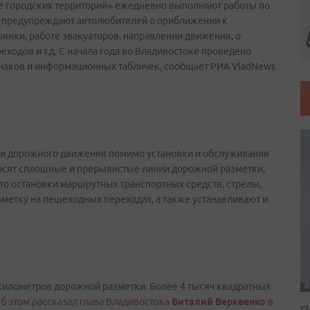
 городских территорий» ежедневно выполняют работы по
 предупреждают автолюбителей о приближении к
янки, работе эвакуаторов, направлении движения, о
одов и т.д. С начала года во Владивостоке проведено
знаков и информационных табличек, сообщает РИА VladNews
ти дорожного движения помимо установки и обслуживания
носят сплошные и прерывистые линии дорожной разметки,
о остановки маршрутных транспортных средств, стрелы,
метку на пешеходных переходах, а также устанавливают и
0 километров дорожной разметки. Более 4 тысяч квадратных
б этом рассказал глава Владивостока
Виталий Веркеенко
в
П