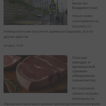
июле во
Владивостоке
Новые знаки
смонтировали на
Шошина, 23,
Университетским проспекте, Адмирала Горшкова, 26 и по
другим адресам
сегодня, 14:44
Опасная
находка: в
приморской
свинине
обнаружили
сальмонеллу
Исследования
свиного окорока
проведены по
обращению заказчика в рамках производственного контроля