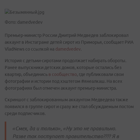
Фото: damedvedev
Премьер-министр России Дмитрий Медведев заблокировал
аккаунт в Инстаграме детей сирот из Приморья, сообщает РИА
VladNews со ссылкой на
damedvedev
.
История с детьми-сиротами продолжает набирать обороты.
Ранее выпускники детских домов, которые остались без
квартир, объединись
в сообщество
, где публиковали свои
фотографии и истории под хэштегом #янеалкаш. На всех
фотографиях был отмечен аккаунт премьер-министра.
Скриншот с заблокированным аккаунтом Медведева также
появился в группе сирот и сразу же стал обсуждаемым постом
среди подписчиков.
«Смех, да и только», «Ну это не правильно.
Разве так поступает правительство???? Я в