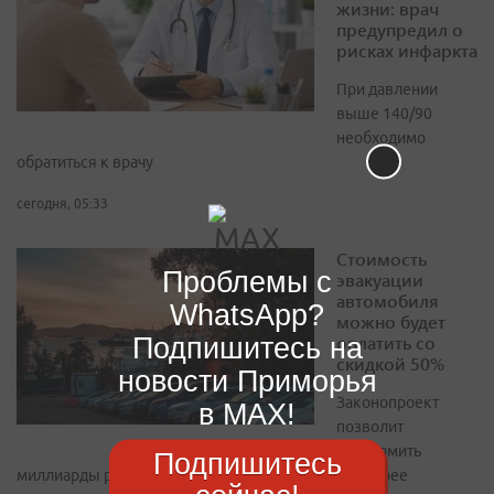
жизни: врач
предупредил о
рисках инфаркта
При давлении
выше 140/90
необходимо
обратиться к врачу
сегодня, 05:33
Стоимость
Проблемы с
эвакуации
автомобиля
WhatsApp?
можно будет
оплатить со
Подпишитесь на
скидкой 50%
новости Приморья
Законопроект
в MAX!
позволит
сэкономить
Подпишитесь
миллиарды рублей и стимулирует водителей быстрее