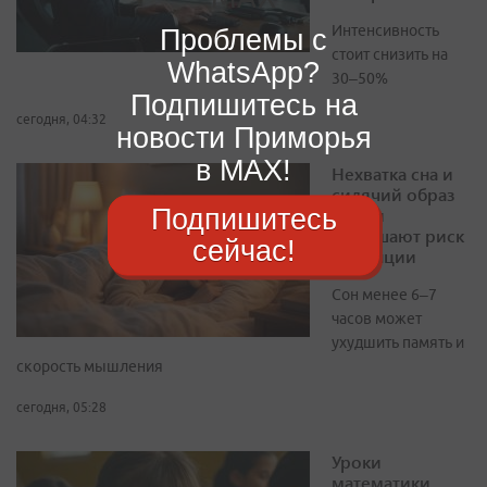
Интенсивность
Проблемы с
стоит снизить на
WhatsApp?
30–50%
Подпишитесь на
сегодня, 04:32
новости Приморья
в MAX!
Нехватка сна и
сидячий образ
Подпишитесь
жизни
повышают риск
сейчас!
деменции
Сон менее 6–7
часов может
ухудшить память и
скорость мышления
сегодня, 05:28
Уроки
математики,